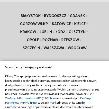
BIAŁYSTOK
/
BYDGOSZCZ
/
GDAŃSK
/
GORZÓW WLKP.
/
KATOWICE
/
KIELCE
/
KRAKÓW
/
LUBLIN
/
ŁÓDŹ
/
OLSZTYN
/
OPOLE
/
POZNAŃ
/
RZESZÓW
/
SZCZECIN
/
WARSZAWA
/
WROCŁAW
Szanujemy Twoją prywatność
Dołącz do nas:
Kliknij "Akceptuję i przechodzę do serwisu", aby wyrazić zgody na
korzystanie z technologii automatycznego śledzenia i zbierania danych,
TVP
dostęp do informacji na Twoim urządzeniu końcowym i ich
Abonament TVP
przechowywanie oraz na przetwarzanie Twoich danych osobowych przez
Regulamin TVP
nas, czyli Telewizję Polską S.A. w likwidacji (zwaną dalej również „TVP”),
Emisja w TVP
Zaufanych Partnerów z IAB* (1201 firm)
oraz pozostałych
Zaufanych
Polityka prywatności
Partnerów TVP (93 firm)
, w celach marketingowych (w tym do
Centrum informacji TVP
Moje zgody
zautomatyzowanego dopasowania reklam do Twoich zainteresowań i