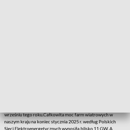
Wiatraki poszły w ruch. Prąd dla mieszkańców prawdopodobnie już we
wrześniu
17 turbin wiatrowych – o łącznej mocy zainstalowanej 37,4
MW - będzie produkować prąd, który pozwoli zasilić około
40 tys. gospodarstw domowych rocznie. Po uzyskaniu
stosownych koncesji może on trafić do odbiorców we
wrześniu tego roku.Całkowita moc farm wiatrowych w
naszym kraju na koniec stycznia 2025 r. według Polskich
Sieci Elektroenergetycznych wynosiła blisko 11 GW. A