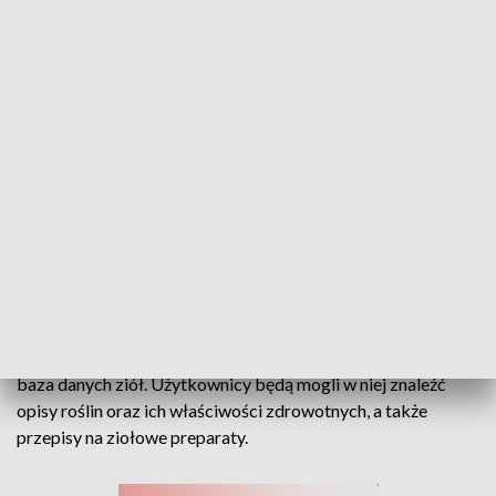
Ziołowe kompendium zdrowia. Farmaceuta z Opola tworzy gigantyczny spis
ziół
To unikatowy projekt nie tylko w skali naszego kraju, ale
także całego globu. Na Uniwersytecie Opolskim powstaje
baza danych ziół. Użytkownicy będą mogli w niej znaleźć
opisy roślin oraz ich właściwości zdrowotnych, a także
przepisy na ziołowe preparaty.