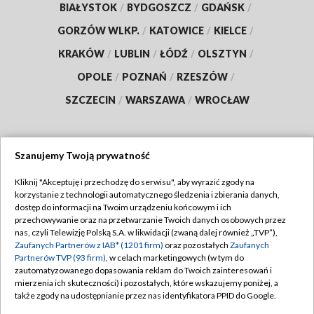
BIAŁYSTOK
/
BYDGOSZCZ
/
GDAŃSK
/
GORZÓW WLKP.
/
KATOWICE
/
KIELCE
/
KRAKÓW
/
LUBLIN
/
ŁÓDŹ
/
OLSZTYN
/
OPOLE
/
POZNAŃ
/
RZESZÓW
/
SZCZECIN
/
WARSZAWA
/
WROCŁAW
Szanujemy Twoją prywatność
Dołącz do nas:
Kliknij "Akceptuję i przechodzę do serwisu", aby wyrazić zgody na
korzystanie z technologii automatycznego śledzenia i zbierania danych,
TVP
dostęp do informacji na Twoim urządzeniu końcowym i ich
Abonament TVP
przechowywanie oraz na przetwarzanie Twoich danych osobowych przez
Regulamin TVP
nas, czyli Telewizję Polską S.A. w likwidacji (zwaną dalej również „TVP”),
Emisja w TVP
Zaufanych Partnerów z IAB* (1201 firm)
oraz pozostałych
Zaufanych
Polityka prywatności
Partnerów TVP (93 firm)
, w celach marketingowych (w tym do
Centrum informacji TVP
Moje zgody
zautomatyzowanego dopasowania reklam do Twoich zainteresowań i
mierzenia ich skuteczności) i pozostałych, które wskazujemy poniżej, a
Naziemna Telewizja Cyfrowa
Pomoc
także zgody na udostępnianie przez nas identyfikatora PPID do Google.
Sklep TVP
Biuro reklamy