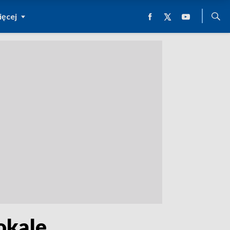
ęcej
okale