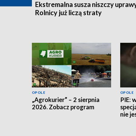
Ekstremalna susza niszczy uprawy
Rolnicy już liczą straty
OPOLE
OPOLE
„Agrokurier” – 2 sierpnia
PIE: 
2026. Zobacz program
specj
nie j
potrz