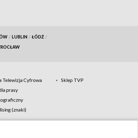
KÓW
/
LUBLIN
/
ŁÓDŹ
/
ROCŁAW
 Telewizja Cyfrowa
Sklep TVP
la prasy
tograficzny
sing (znaki)