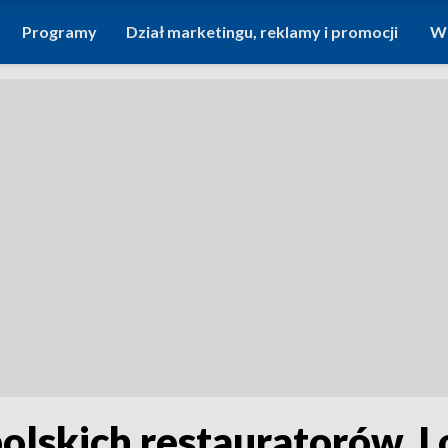
Programy
Dział marketingu, reklamy i promocji
Wi
olskich restauratorów. L