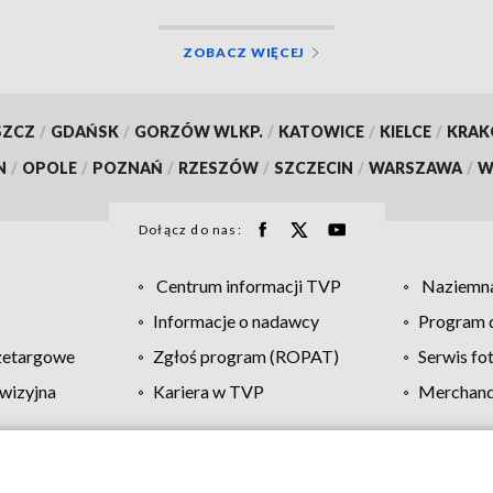
ZOBACZ WIĘCEJ
SZCZ
/
GDAŃSK
/
GORZÓW WLKP.
/
KATOWICE
/
KIELCE
/
KRA
N
/
OPOLE
/
POZNAŃ
/
RZESZÓW
/
SZCZECIN
/
WARSZAWA
/
W
Dołącz do nas:
Centrum informacji TVP
Naziemna
Informacje o nadawcy
Program d
zetargowe
Zgłoś program (ROPAT)
Serwis fo
wizyjna
Kariera w TVP
Merchandi