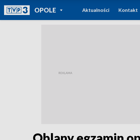
POWRÓT DO
OPOLE
Aktualności
Kontakt
TVP REGIONY
Oblany egzamin op