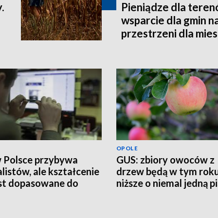
.
Pieniądze dla teren
wsparcie dla gmin n
przestrzeni dla mi
OPOLE
w Polsce przybywa
GUS: zbiory owoców z
alistów, ale kształcenie
drzew będą w tym rok
est dopasowane do
niższe o niemal jedną p
eb rynku pracy