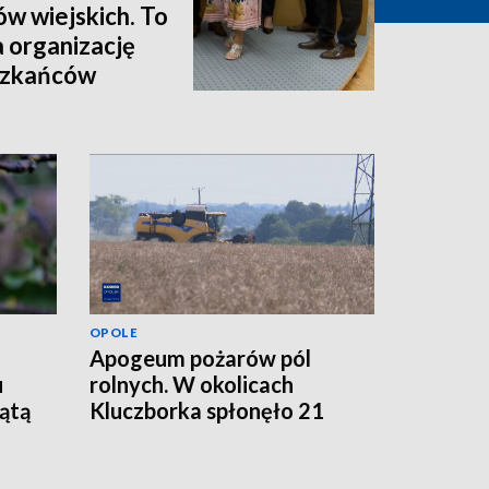
ów wiejskich. To
a organizację
eszkańców
OPOLE
Apogeum pożarów pól
u
rolnych. W okolicach
iątą
Kluczborka spłonęło 21
hektarów