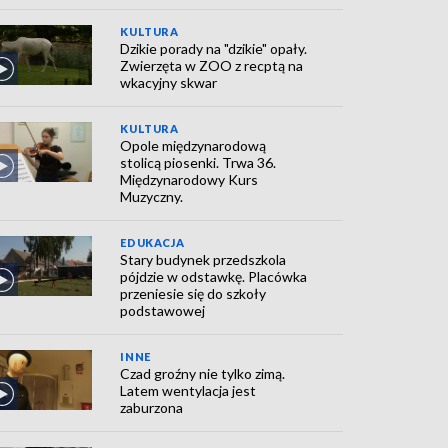
KULTURA
Dzikie porady na "dzikie" opały.
Zwierzęta w ZOO z recptą na
wkacyjny skwar
KULTURA
Opole międzynarodową
stolicą piosenki. Trwa 36.
Międzynarodowy Kurs
Muzyczny.
EDUKACJA
Stary budynek przedszkola
pójdzie w odstawkę. Placówka
przeniesie się do szkoły
podstawowej
INNE
Czad groźny nie tylko zimą.
Latem wentylacja jest
zaburzona