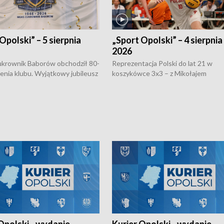
Opolski” – 5 sierpnia
„Sport Opolski” – 4 sierpnia
2026
rownik Baborów obchodził 80-
Reprezentacja Polski do lat 21 w
nienia klubu. Wyjątkowy jubileusz
koszykówce 3x3 – z Mikołajem
 na sportowo. W programie
Kowalczykiem z opolskiego AZS-u 
 turnieju eliminacyjnym
składzie - wygrała dwa z trzech tur
h Mistrzostw w siatkówce
w ramach Ligi Narodów. Rywalizacja
 amatorów w Opolu oraz o
odbyła się w węgierskim Szolnok.
lejarza Opole. Zapraszamy!