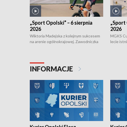
„Sport Opolski” – 6 sierpnia
„Sport 
2026
2026
Wiktoria Madejska z kolejnym sukcesem
MGKS Cuk
na arenie ogólnokrajowej. Zawodniczka
lecie ist
Klubu Kolarskiego Ziemia Brzeska
odbył się
została podwójna Mistrzynią Polski
również o
Juniorów Młodszych w kolarstwie
Otwartyc
torowym.
plażowej
INFORMACJE
meczu Ko