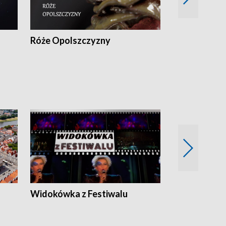
Róże Opolszczyzny
Czas report
Widokówka z Festiwalu
Strefa Kultu