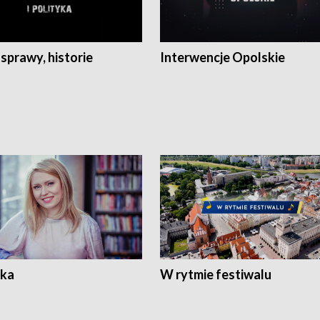
 sprawy, historie
Interwencje Opolskie
ka
W rytmie festiwalu