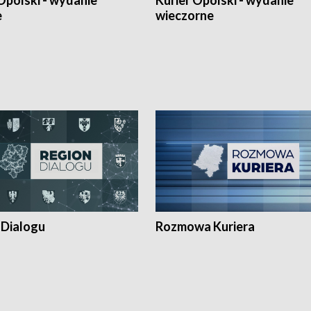
Opolski - wydanie
Kurier Opolski - wydanie
e
wieczorne
 Dialogu
Rozmowa Kuriera