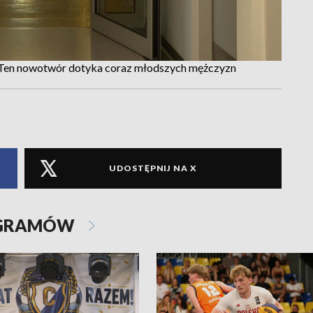
 Ten nowotwór dotyka coraz młodszych mężczyzn
UDOSTĘPNIJ NA X
OGRAMÓW