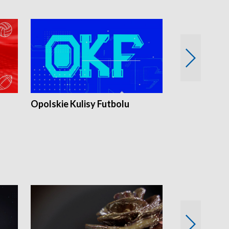
Opolskie Kulisy Futbolu
Złote chwile
sportu