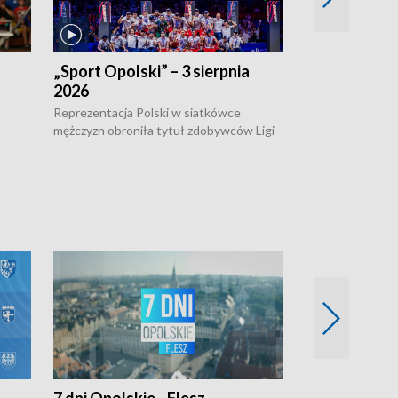
„Sport Opolski” – 3 sierpnia
„Sport Opolsk
2026
Reprezentacja P
mężczyzn w półfi
Reprezentacja Polski w siatkówce
meczu ćwierćfin
mężczyzn obroniła tytuł zdobywców Ligi
Biało-Czerwoni p
w
Narodów. W finale pokonali Amerykanów
Ningbo Ukraińcó
niejów
po tie-breaku. W meczu nie zabrakło
opolskich wątków.