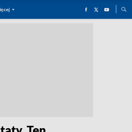
ęcej
taty. Ten