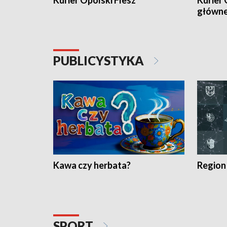
Kurier Opolski Flesz
Kurier 
główn
PUBLICYSTYKA
Kawa czy herbata?
Region
SPORT