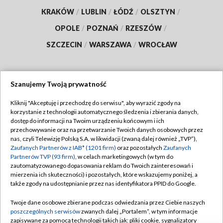
KRAKÓW
/
LUBLIN
/
ŁÓDŹ
/
OLSZTYN
/
OPOLE
/
POZNAŃ
/
RZESZÓW
/
SZCZECIN
/
WARSZAWA
/
WROCŁAW
Szanujemy Twoją prywatność
Dołącz do nas:
Kliknij "Akceptuję i przechodzę do serwisu", aby wyrazić zgody na
korzystanie z technologii automatycznego śledzenia i zbierania danych,
TVP
dostęp do informacji na Twoim urządzeniu końcowym i ich
Abonament TVP
przechowywanie oraz na przetwarzanie Twoich danych osobowych przez
Regulamin TVP
nas, czyli Telewizję Polską S.A. w likwidacji (zwaną dalej również „TVP”),
Emisja w TVP
Zaufanych Partnerów z IAB* (1201 firm)
oraz pozostałych
Zaufanych
Polityka prywatności
Partnerów TVP (93 firm)
, w celach marketingowych (w tym do
Centrum informacji TVP
Moje zgody
zautomatyzowanego dopasowania reklam do Twoich zainteresowań i
mierzenia ich skuteczności) i pozostałych, które wskazujemy poniżej, a
Naziemna Telewizja Cyfrowa
Pomoc
także zgody na udostępnianie przez nas identyfikatora PPID do Google.
Sklep TVP
Biuro reklamy
Twoje dane osobowe zbierane podczas odwiedzania przez Ciebie naszych
Rada Programowa
poszczególnych serwisów
zwanych dalej „Portalem”, w tym informacje
Kontakt
zapisywane za pomocą technologii takich jak: pliki cookie, sygnalizatory