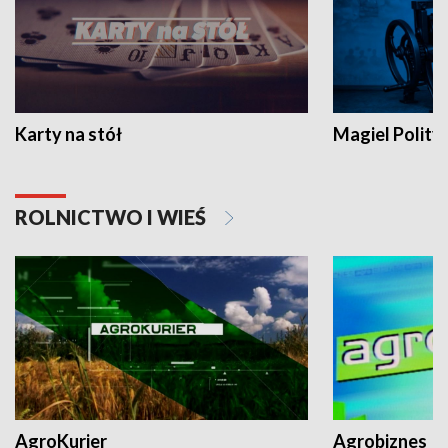
Karty na stół
Magiel Polity
ROLNICTWO I WIEŚ
AgroKurier
Agrobiznes