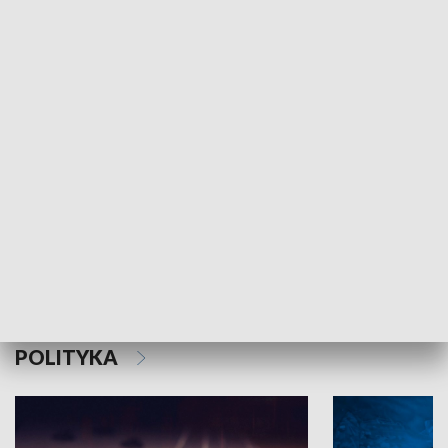
MNIEJSZOŚCI
Schlesien Journal
POLITYKA