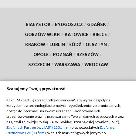
BIAŁYSTOK
/
BYDGOSZCZ
/
GDAŃSK
/
GORZÓW WLKP.
/
KATOWICE
/
KIELCE
/
KRAKÓW
/
LUBLIN
/
ŁÓDŹ
/
OLSZTYN
/
OPOLE
/
POZNAŃ
/
RZESZÓW
/
SZCZECIN
/
WARSZAWA
/
WROCŁAW
Szanujemy Twoją prywatność
Dołącz do nas:
Kliknij "Akceptuję i przechodzę do serwisu", aby wyrazić zgody na
korzystanie z technologii automatycznego śledzenia i zbierania danych,
TVP
dostęp do informacji na Twoim urządzeniu końcowym i ich
Abonament TVP
przechowywanie oraz na przetwarzanie Twoich danych osobowych przez
Regulamin TVP
nas, czyli Telewizję Polską S.A. w likwidacji (zwaną dalej również „TVP”),
Emisja w TVP
Zaufanych Partnerów z IAB* (1201 firm)
oraz pozostałych
Zaufanych
Polityka prywatności
Partnerów TVP (93 firm)
, w celach marketingowych (w tym do