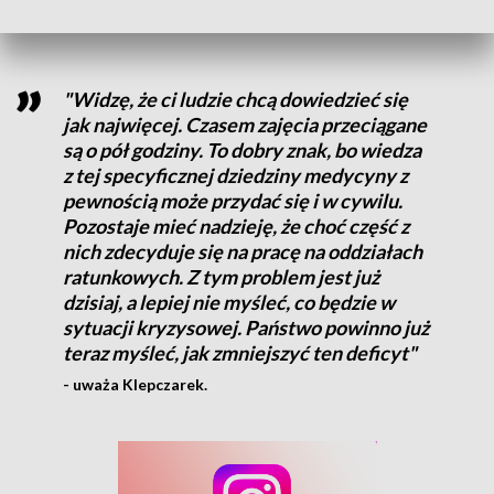
studentów.
"Widzę, że ci ludzie chcą dowiedzieć się
jak najwięcej. Czasem zajęcia przeciągane
są o pół godziny. To dobry znak, bo wiedza
z tej specyficznej dziedziny medycyny z
pewnością może przydać się i w cywilu.
Pozostaje mieć nadzieję, że choć część z
nich zdecyduje się na pracę na oddziałach
ratunkowych. Z tym problem jest już
dzisiaj, a lepiej nie myśleć, co będzie w
sytuacji kryzysowej. Państwo powinno już
teraz myśleć, jak zmniejszyć ten deficyt"
- uważa Klepczarek.