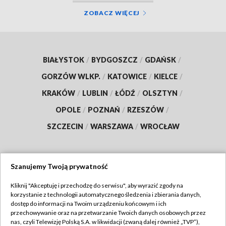
ZOBACZ WIĘCEJ
BIAŁYSTOK
/
BYDGOSZCZ
/
GDAŃSK
/
GORZÓW WLKP.
/
KATOWICE
/
KIELCE
/
KRAKÓW
/
LUBLIN
/
ŁÓDŹ
/
OLSZTYN
/
OPOLE
/
POZNAŃ
/
RZESZÓW
/
SZCZECIN
/
WARSZAWA
/
WROCŁAW
Szanujemy Twoją prywatność
Dołącz do nas:
Kliknij "Akceptuję i przechodzę do serwisu", aby wyrazić zgody na
korzystanie z technologii automatycznego śledzenia i zbierania danych,
TVP
dostęp do informacji na Twoim urządzeniu końcowym i ich
Abonament TVP
przechowywanie oraz na przetwarzanie Twoich danych osobowych przez
Regulamin TVP
nas, czyli Telewizję Polską S.A. w likwidacji (zwaną dalej również „TVP”),