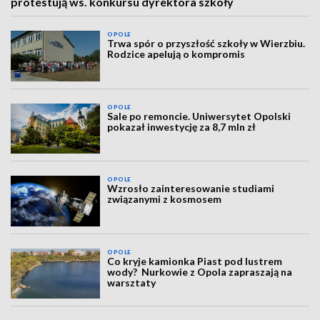
protestują ws. konkursu dyrektora szkoły
OPOLE
Trwa spór o przyszłość szkoły w Wierzbiu.
Rodzice apelują o kompromis
OPOLE
Sale po remoncie. Uniwersytet Opolski
pokazał inwestycję za 8,7 mln zł
OPOLE
Wzrosło zainteresowanie studiami
związanymi z kosmosem
OPOLE
Co kryje kamionka Piast pod lustrem
wody? Nurkowie z Opola zapraszają na
warsztaty