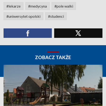
#lekarze
#medycyna
#pole walki
#uniwersytet opolski
#studenci
ZOBACZ TAKŻE