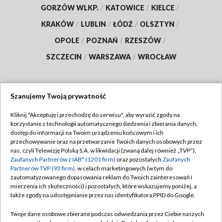
GORZÓW WLKP.
/
KATOWICE
/
KIELCE
/
KRAKÓW
/
LUBLIN
/
ŁÓDŹ
/
OLSZTYN
/
OPOLE
/
POZNAŃ
/
RZESZÓW
/
SZCZECIN
/
WARSZAWA
/
WROCŁAW
Szanujemy Twoją prywatność
Dołącz do nas:
Kliknij "Akceptuję i przechodzę do serwisu", aby wyrazić zgody na
korzystanie z technologii automatycznego śledzenia i zbierania danych,
TVP
dostęp do informacji na Twoim urządzeniu końcowym i ich
Abonament TVP
przechowywanie oraz na przetwarzanie Twoich danych osobowych przez
Regulamin TVP
nas, czyli Telewizję Polską S.A. w likwidacji (zwaną dalej również „TVP”),
Emisja w TVP
Zaufanych Partnerów z IAB* (1201 firm)
oraz pozostałych
Zaufanych
Polityka prywatności
Partnerów TVP (93 firm)
, w celach marketingowych (w tym do
Centrum informacji TVP
Moje zgody
zautomatyzowanego dopasowania reklam do Twoich zainteresowań i
mierzenia ich skuteczności) i pozostałych, które wskazujemy poniżej, a
Naziemna Telewizja Cyfrowa
Pomoc
także zgody na udostępnianie przez nas identyfikatora PPID do Google.
Sklep TVP
Biuro reklamy
Twoje dane osobowe zbierane podczas odwiedzania przez Ciebie naszych
Rada Programowa