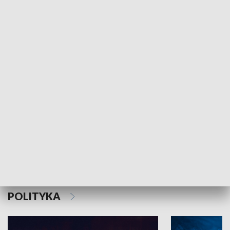
MNIEJSZOŚCI
Schlesien Journal
POLITYKA