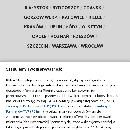
BIAŁYSTOK
/
BYDGOSZCZ
/
GDAŃSK
/
GORZÓW WLKP.
/
KATOWICE
/
KIELCE
/
KRAKÓW
/
LUBLIN
/
ŁÓDŹ
/
OLSZTYN
/
OPOLE
/
POZNAŃ
/
RZESZÓW
/
SZCZECIN
/
WARSZAWA
/
WROCŁAW
Szanujemy Twoją prywatność
Dołącz do nas:
Kliknij "Akceptuję i przechodzę do serwisu", aby wyrazić zgody na
korzystanie z technologii automatycznego śledzenia i zbierania danych,
TVP
dostęp do informacji na Twoim urządzeniu końcowym i ich
Abonament TVP
przechowywanie oraz na przetwarzanie Twoich danych osobowych przez
Regulamin TVP
nas, czyli Telewizję Polską S.A. w likwidacji (zwaną dalej również „TVP”),
Emisja w TVP
Zaufanych Partnerów z IAB* (1201 firm)
oraz pozostałych
Zaufanych
Polityka prywatności
Partnerów TVP (93 firm)
, w celach marketingowych (w tym do
Centrum informacji TVP
Moje zgody
zautomatyzowanego dopasowania reklam do Twoich zainteresowań i
mierzenia ich skuteczności) i pozostałych, które wskazujemy poniżej, a
Naziemna Telewizja Cyfrowa
Pomoc
także zgody na udostępnianie przez nas identyfikatora PPID do Google.