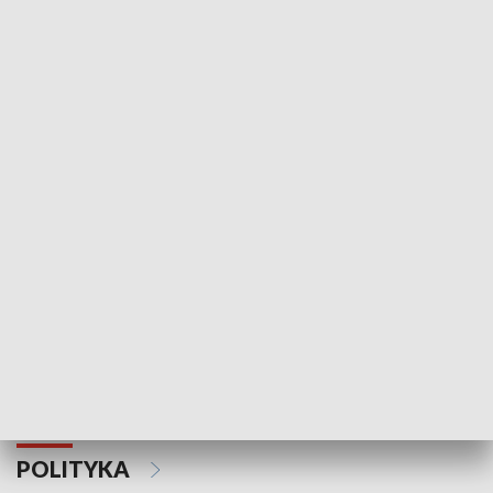
Wejściówka
Zakładka
MNIEJSZOŚCI
Schlesien Journal
POLITYKA