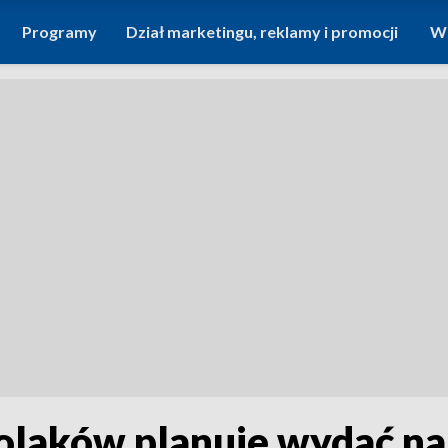
Programy
Dział marketingu, reklamy i promocji
Wi
olaków planuje wydać na