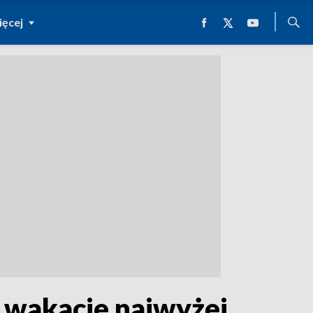
ęcej
 wakacje najwyżej