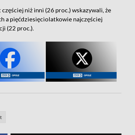
 częściej niż inni (26 proc.) wskazywali, że
h a pięćdziesięciolatkowie najczęściej
ji (22 proc.).
t