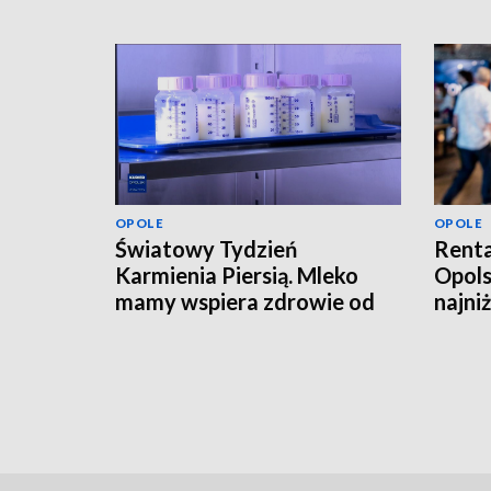
OPOLE
OPOLE
Światowy Tydzień
Renta
Karmienia Piersią. Mleko
Opols
mamy wspiera zdrowie od
najni
pierwszych dni życia
tysią