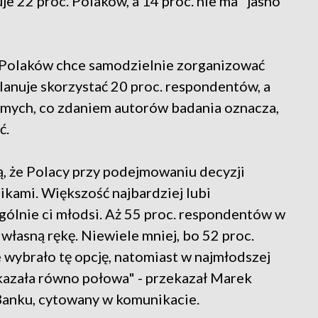
e 22 proc. Polaków, a 14 proc. nie ma "jasno
. Polaków chce samodzielnie zorganizować
planuje skorzystać 20 proc. respondentów, a
jomych, co zdaniem autorów badania oznacza,
ć.
, że Polacy przy podejmowaniu decyzji
ikami. Większość najbardziej lubi
gólnie ci młodsi. Aż 55 proc. respondentów w
własną rękę. Niewiele mniej, bo 52 proc.
 wybrało tę opcję, natomiast w najmłodszej
skazała równo połowa" - przekazał Marek
anku, cytowany w komunikacie.