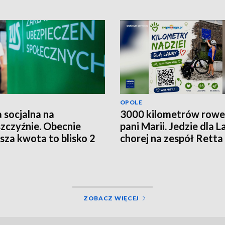
OPOLE
 socjalna na
3000 kilometrów row
zczyźnie. Obecnie
pani Marii. Jedzie dla L
ższa kwota to blisko 2
chorej na zespół Retta
ce złotych
ZOBACZ WIĘCEJ