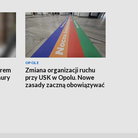
OPOLE
erem
Zmiana organizacji ruchu
aury
przy USK w Opolu. Nowe
zasady zaczną obowiązywać
od jutra