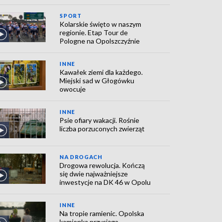
SPORT
Kolarskie święto w naszym
regionie. Etap Tour de
Pologne na Opolszczyźnie
INNE
Kawałek ziemi dla każdego.
Miejski sad w Głogówku
owocuje
INNE
Psie ofiary wakacji. Rośnie
liczba porzuconych zwierząt
NA DROGACH
Drogowa rewolucja. Kończą
się dwie najważniejsze
inwestycje na DK 46 w Opolu
INNE
Na tropie ramienic. Opolska
kamionka przyciąga