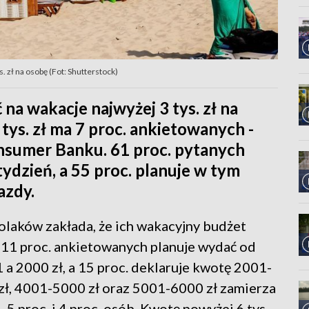
 zł na osobę (Fot: Shutterstock)
na wakacje najwyżej 3 tys. zł na
tys. zł ma 7 proc. ankietowanych -
nsumer Banku. 61 proc. pytanych
ydzień, a 55 proc. planuje w tym
azdy.
olaków zakłada, że ich wakacyjny budżet
, 11 proc. ankietowanych planuje wydać od
 a 2000 zł, a 15 proc. deklaruje kwotę 2001-
 zł, 4001-5000 zł oraz 5001-6000 zł zamierza
5 proc. i 4 proc. osób. Kwotę powyżej 6 tys.