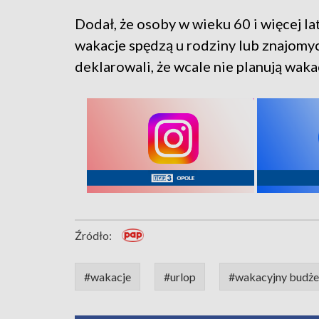
Dodał, że osoby w wieku 60 i więcej lat
wakacje spędzą u rodziny lub znajomyc
deklarowali, że wcale nie planują wakac
Źródło:
#wakacje
#urlop
#wakacyjny budże