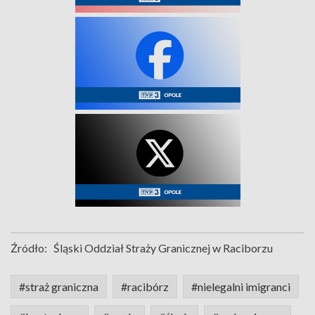
Źródło:
Śląski Oddział Straży Granicznej w Raciborzu
#straż graniczna
#racibórz
#nielegalni imigranci