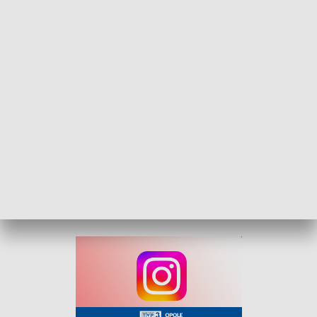
Opolu, Rudzie Śląskiej, Sosnowcu, Częstochowie i Bielsku-
Białej. Wśród zatrzymanych znaleźli się obywatele Kolumbii,
Gruzji, Filipin, Mołdawii oraz Uzbekistanu. Cudzoziemcy nie
posiadali wymaganych dokumentów pobytowych lub
przebywali w Polsce niezgodnie z zadeklarowanym celem.
Najpoważniejsze naruszenia dotyczyły Mołdawianki, której
pobyt był nielegalny od 629 dni, oraz dwóch Gruzinów – 241
i 256 dni po terminie. Uzbek nie tylko nie posiadał
dokumentów, ale wjechał do kraju nielegalnie. Wobec niego i
Mołdawianki wydano już decyzje zobowiązujące do
opuszczenia Polski oraz zakazy wjazdu do strefy Schengen.
W sprawie pozostałych cudzoziemców trwają czynności.