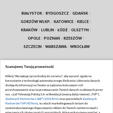
BIAŁYSTOK
/
BYDGOSZCZ
/
GDAŃSK
/
GORZÓW WLKP.
/
KATOWICE
/
KIELCE
/
KRAKÓW
/
LUBLIN
/
ŁÓDŹ
/
OLSZTYN
/
OPOLE
/
POZNAŃ
/
RZESZÓW
/
SZCZECIN
/
WARSZAWA
/
WROCŁAW
Szanujemy Twoją prywatność
Dołącz do nas:
Kliknij "Akceptuję i przechodzę do serwisu", aby wyrazić zgody na
korzystanie z technologii automatycznego śledzenia i zbierania danych,
TVP
dostęp do informacji na Twoim urządzeniu końcowym i ich
Abonament TVP
przechowywanie oraz na przetwarzanie Twoich danych osobowych przez
Regulamin TVP
nas, czyli Telewizję Polską S.A. w likwidacji (zwaną dalej również „TVP”),
Emisja w TVP
Zaufanych Partnerów z IAB* (1201 firm)
oraz pozostałych
Zaufanych
Polityka prywatności
Partnerów TVP (93 firm)
, w celach marketingowych (w tym do
Centrum informacji TVP
Moje zgody
zautomatyzowanego dopasowania reklam do Twoich zainteresowań i
mierzenia ich skuteczności) i pozostałych, które wskazujemy poniżej, a