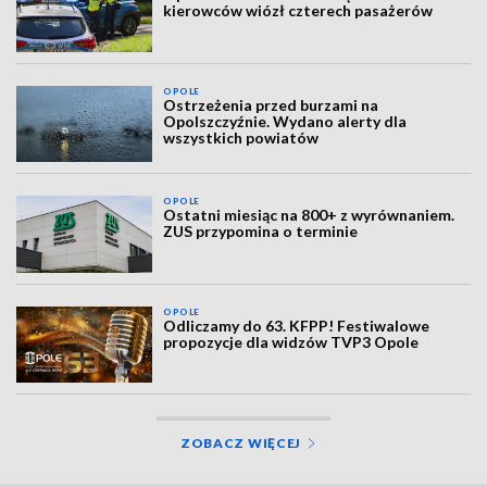
kierowców wiózł czterech pasażerów
OPOLE
Ostrzeżenia przed burzami na
Opolszczyźnie. Wydano alerty dla
wszystkich powiatów
OPOLE
Ostatni miesiąc na 800+ z wyrównaniem.
ZUS przypomina o terminie
OPOLE
Odliczamy do 63. KFPP! Festiwalowe
propozycje dla widzów TVP3 Opole
ZOBACZ WIĘCEJ