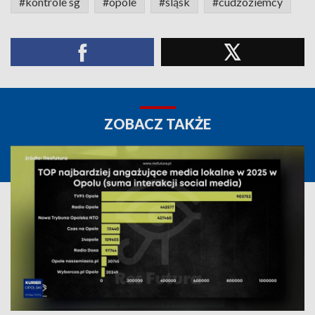
#kontrole sg
#opole
#śląsk
#cudzoziemcy
ZOBACZ TAKŻE