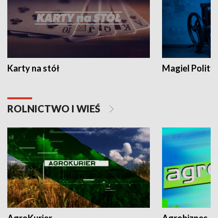
Karty na stół
Magiel Polity
ROLNICTWO I WIEŚ
AgroKurier
Agrobiznes