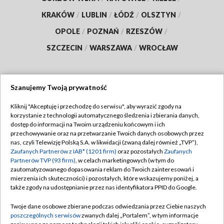
KRAKÓW
/
LUBLIN
/
ŁÓDŹ
/
OLSZTYN
/
OPOLE
/
POZNAŃ
/
RZESZÓW
/
SZCZECIN
/
WARSZAWA
/
WROCŁAW
Szanujemy Twoją prywatność
Dołącz do nas:
Kliknij "Akceptuję i przechodzę do serwisu", aby wyrazić zgody na
korzystanie z technologii automatycznego śledzenia i zbierania danych,
TVP
dostęp do informacji na Twoim urządzeniu końcowym i ich
Abonament TVP
przechowywanie oraz na przetwarzanie Twoich danych osobowych przez
Regulamin TVP
nas, czyli Telewizję Polską S.A. w likwidacji (zwaną dalej również „TVP”),
Emisja w TVP
Zaufanych Partnerów z IAB* (1201 firm)
oraz pozostałych
Zaufanych
Polityka prywatności
Partnerów TVP (93 firm)
, w celach marketingowych (w tym do
Centrum informacji TVP
Moje zgody
zautomatyzowanego dopasowania reklam do Twoich zainteresowań i
mierzenia ich skuteczności) i pozostałych, które wskazujemy poniżej, a
Naziemna Telewizja Cyfrowa
Pomoc
także zgody na udostępnianie przez nas identyfikatora PPID do Google.
Sklep TVP
Biuro reklamy
Twoje dane osobowe zbierane podczas odwiedzania przez Ciebie naszych
Rada Programowa
poszczególnych serwisów
zwanych dalej „Portalem”, w tym informacje
Kontakt