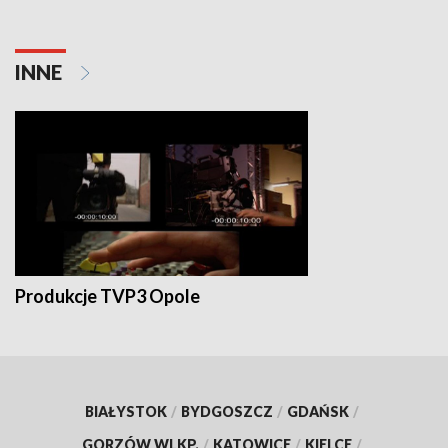
INNE
Produkcje TVP3 Opole
BIAŁYSTOK
/
BYDGOSZCZ
/
GDAŃSK
/
GORZÓW WLKP.
/
KATOWICE
/
KIELCE
/