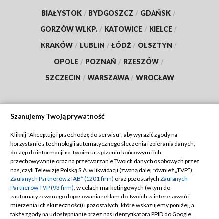
BIAŁYSTOK
/
BYDGOSZCZ
/
GDAŃSK
/
GORZÓW WLKP.
/
KATOWICE
/
KIELCE
/
KRAKÓW
/
LUBLIN
/
ŁÓDŹ
/
OLSZTYN
/
OPOLE
/
POZNAŃ
/
RZESZÓW
/
SZCZECIN
/
WARSZAWA
/
WROCŁAW
Szanujemy Twoją prywatność
Dołącz do nas:
Kliknij "Akceptuję i przechodzę do serwisu", aby wyrazić zgody na
korzystanie z technologii automatycznego śledzenia i zbierania danych,
TVP
dostęp do informacji na Twoim urządzeniu końcowym i ich
Abonament TVP
przechowywanie oraz na przetwarzanie Twoich danych osobowych przez
Regulamin TVP
nas, czyli Telewizję Polską S.A. w likwidacji (zwaną dalej również „TVP”),
Emisja w TVP
Zaufanych Partnerów z IAB* (1201 firm)
oraz pozostałych
Zaufanych
Polityka prywatności
Partnerów TVP (93 firm)
, w celach marketingowych (w tym do
Centrum informacji TVP
Moje zgody
zautomatyzowanego dopasowania reklam do Twoich zainteresowań i
mierzenia ich skuteczności) i pozostałych, które wskazujemy poniżej, a
Naziemna Telewizja Cyfrowa
Pomoc
także zgody na udostępnianie przez nas identyfikatora PPID do Google.