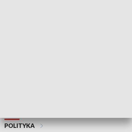
Wejściówka
Zakładka
MNIEJSZOŚCI
Schlesien Journal
POLITYKA