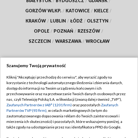
BIAŁYSTOK
/
BYDGOSZCZ
/
GDAŃSK
/
GORZÓW WLKP.
/
KATOWICE
/
KIELCE
/
KRAKÓW
/
LUBLIN
/
ŁÓDŹ
/
OLSZTYN
/
OPOLE
/
POZNAŃ
/
RZESZÓW
/
SZCZECIN
/
WARSZAWA
/
WROCŁAW
Szanujemy Twoją prywatność
Dołącz do nas:
Kliknij "Akceptuję i przechodzę do serwisu", aby wyrazić zgody na
korzystanie z technologii automatycznego śledzenia i zbierania danych,
TVP
dostęp do informacji na Twoim urządzeniu końcowym i ich
Abonament TVP
przechowywanie oraz na przetwarzanie Twoich danych osobowych przez
Regulamin TVP
nas, czyli Telewizję Polską S.A. w likwidacji (zwaną dalej również „TVP”),
Emisja w TVP
Zaufanych Partnerów z IAB* (1201 firm)
oraz pozostałych
Zaufanych
Polityka prywatności
Partnerów TVP (93 firm)
, w celach marketingowych (w tym do
Centrum informacji TVP
Moje zgody
zautomatyzowanego dopasowania reklam do Twoich zainteresowań i
mierzenia ich skuteczności) i pozostałych, które wskazujemy poniżej, a
Naziemna Telewizja Cyfrowa
Pomoc
także zgody na udostępnianie przez nas identyfikatora PPID do Google.
Sklep TVP
Biuro reklamy