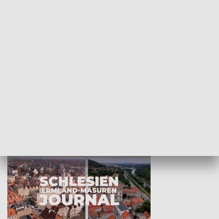
Wejściówka
Zakładka
MNIEJSZOŚCI