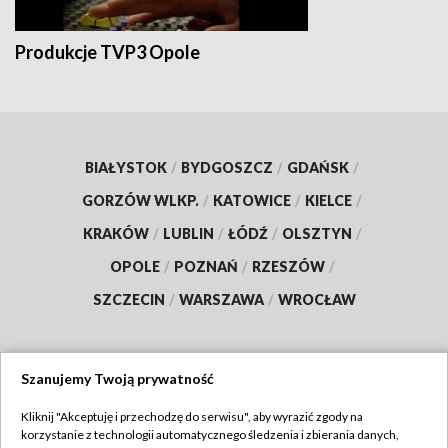
Produkcje TVP3 Opole
BIAŁYSTOK
/
BYDGOSZCZ
/
GDAŃSK
/
GORZÓW WLKP.
/
KATOWICE
/
KIELCE
/
KRAKÓW
/
LUBLIN
/
ŁÓDŹ
/
OLSZTYN
/
OPOLE
/
POZNAŃ
/
RZESZÓW
/
SZCZECIN
/
WARSZAWA
/
WROCŁAW
Szanujemy Twoją prywatność
Dołącz do nas:
Kliknij "Akceptuję i przechodzę do serwisu", aby wyrazić zgody na
korzystanie z technologii automatycznego śledzenia i zbierania danych,
TVP