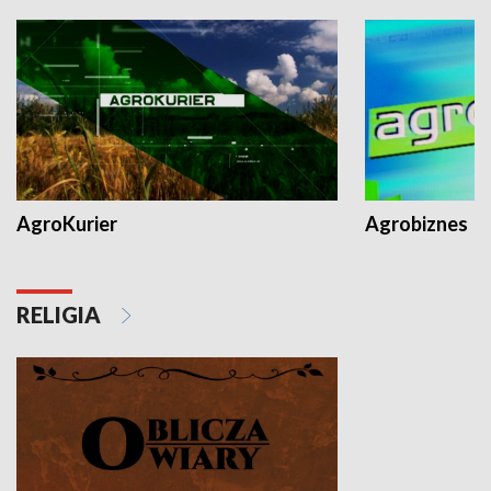
AgroKurier
Agrobiznes
RELIGIA