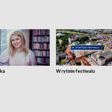
ka
W rytmie festiwalu