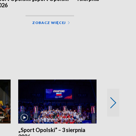
026
ZOBACZ WIĘCEJ
„Sport Opolski” – 3 sierpnia
„Sport Opolsk