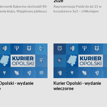
2026
rownik Baborów obchodził 80-
Reprezentacja Polski do lat 21 w
nienia klubu. Wyjątkowy jubileusz
koszykówce 3x3 – z Mikołajem
 na sportowo. W programie
Kowalczykiem z opolskiego AZS-u 
 turnieju eliminacyjnym
składzie - wygrała dwa z trzech tur
h Mistrzostw w siatkówce
w ramach Ligi Narodów. Rywalizacja
 amatorów w Opolu oraz o
odbyła się w węgierskim Szolnok.
lejarza Opole. Zapraszamy!
Opolski - wydanie
Kurier Opolski - wydanie
e
wieczorne