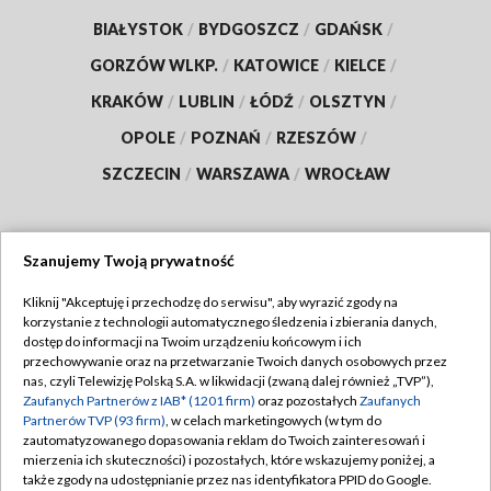
BIAŁYSTOK
/
BYDGOSZCZ
/
GDAŃSK
/
GORZÓW WLKP.
/
KATOWICE
/
KIELCE
/
KRAKÓW
/
LUBLIN
/
ŁÓDŹ
/
OLSZTYN
/
OPOLE
/
POZNAŃ
/
RZESZÓW
/
SZCZECIN
/
WARSZAWA
/
WROCŁAW
Szanujemy Twoją prywatność
Dołącz do nas:
Kliknij "Akceptuję i przechodzę do serwisu", aby wyrazić zgody na
korzystanie z technologii automatycznego śledzenia i zbierania danych,
TVP
dostęp do informacji na Twoim urządzeniu końcowym i ich
Abonament TVP
przechowywanie oraz na przetwarzanie Twoich danych osobowych przez
Regulamin TVP
nas, czyli Telewizję Polską S.A. w likwidacji (zwaną dalej również „TVP”),
Emisja w TVP
Zaufanych Partnerów z IAB* (1201 firm)
oraz pozostałych
Zaufanych
Polityka prywatności
Partnerów TVP (93 firm)
, w celach marketingowych (w tym do
Centrum informacji TVP
Moje zgody
zautomatyzowanego dopasowania reklam do Twoich zainteresowań i
mierzenia ich skuteczności) i pozostałych, które wskazujemy poniżej, a
Naziemna Telewizja Cyfrowa
Pomoc
także zgody na udostępnianie przez nas identyfikatora PPID do Google.