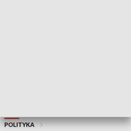
Wejściówka
Zakładka
MNIEJSZOŚCI
Schlesien Journal
POLITYKA