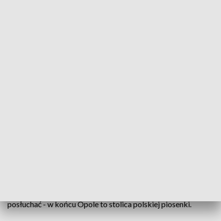
W rytmie festiwalu - 14 czerwca 2025
"W rytmie festiwalu" to program, w którym pojawią
się ci, którzy grają pierwsze skrzypce w organizacji
festiwalu – pomysłodawcy wydarzeń
towarzyszących, animatorzy kultury, artyści i
mieszkańcy, którzy od lat tworzą tę niezapomnianą
melodię czerwca.
Podpowiemy też, gdzie się wybrać, co zobaczyć, czego
posłuchać - w końcu Opole to stolica polskiej piosenki.