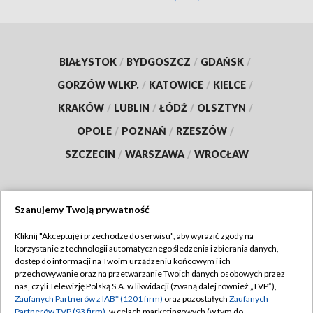
BIAŁYSTOK
/
BYDGOSZCZ
/
GDAŃSK
/
GORZÓW WLKP.
/
KATOWICE
/
KIELCE
/
KRAKÓW
/
LUBLIN
/
ŁÓDŹ
/
OLSZTYN
/
OPOLE
/
POZNAŃ
/
RZESZÓW
/
SZCZECIN
/
WARSZAWA
/
WROCŁAW
Szanujemy Twoją prywatność
Dołącz do nas:
Kliknij "Akceptuję i przechodzę do serwisu", aby wyrazić zgody na
korzystanie z technologii automatycznego śledzenia i zbierania danych,
TVP
dostęp do informacji na Twoim urządzeniu końcowym i ich
Abonament TVP
przechowywanie oraz na przetwarzanie Twoich danych osobowych przez
Regulamin TVP
nas, czyli Telewizję Polską S.A. w likwidacji (zwaną dalej również „TVP”),
Emisja w TVP
Zaufanych Partnerów z IAB* (1201 firm)
oraz pozostałych
Zaufanych
Polityka prywatności
Partnerów TVP (93 firm)
, w celach marketingowych (w tym do