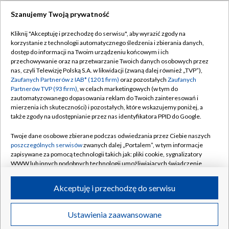
Szanujemy Twoją prywatność
Dołącz do nas:
Kliknij "Akceptuję i przechodzę do serwisu", aby wyrazić zgody na
korzystanie z technologii automatycznego śledzenia i zbierania danych,
TVP
dostęp do informacji na Twoim urządzeniu końcowym i ich
Abonament TVP
przechowywanie oraz na przetwarzanie Twoich danych osobowych przez
Regulamin TVP
nas, czyli Telewizję Polską S.A. w likwidacji (zwaną dalej również „TVP”),
Emisja w TVP
Zaufanych Partnerów z IAB* (1201 firm)
oraz pozostałych
Zaufanych
Polityka prywatności
Partnerów TVP (93 firm)
, w celach marketingowych (w tym do
Centrum informacji TVP
Moje zgody
zautomatyzowanego dopasowania reklam do Twoich zainteresowań i
mierzenia ich skuteczności) i pozostałych, które wskazujemy poniżej, a
Naziemna Telewizja Cyfrowa
Pomoc
także zgody na udostępnianie przez nas identyfikatora PPID do Google.
Sklep TVP
Biuro reklamy
Twoje dane osobowe zbierane podczas odwiedzania przez Ciebie naszych
Rada Programowa
poszczególnych serwisów
zwanych dalej „Portalem”, w tym informacje
Kontakt
zapisywane za pomocą technologii takich jak: pliki cookie, sygnalizatory
System NOS
WWW lub innych podobnych technologii umożliwiających świadczenie
dopasowanych i bezpiecznych usług, personalizację treści oraz reklam,
Informacje o nadawcy
Kanały
udostępnianie funkcji mediów społecznościowych oraz analizowanie
Akceptuję i przechodzę do serwisu
ruchu w Internecie.
Program dla prasy
©2026 Telewizja Polska S.A. w likwidacji
Biuro Reklamy
Twoje dane osobowe zbierane podczas odwiedzania przez Ciebie
Ustawienia zaawansowane
poszczególnych serwisów
na Portalu, takie jak adresy IP, identyfikatory
Ogłoszenie przetargowe
Twoich urządzeń końcowych i identyfikatory plików cookie, informacje o