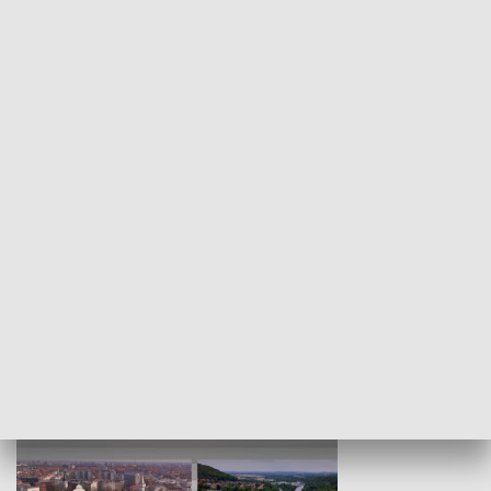
KULTURA I SZTUKA
Wejściówka
Zakładka
MNIEJSZOŚCI