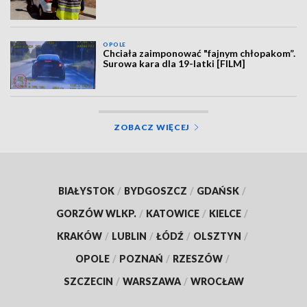
OPOLE
Chciała zaimponować "fajnym chłopakom”.
Surowa kara dla 19-latki [FILM]
ZOBACZ WIĘCEJ
BIAŁYSTOK
/
BYDGOSZCZ
/
GDAŃSK
/
GORZÓW WLKP.
/
KATOWICE
/
KIELCE
/
KRAKÓW
/
LUBLIN
/
ŁÓDŹ
/
OLSZTYN
/
OPOLE
/
POZNAŃ
/
RZESZÓW
/
SZCZECIN
/
WARSZAWA
/
WROCŁAW