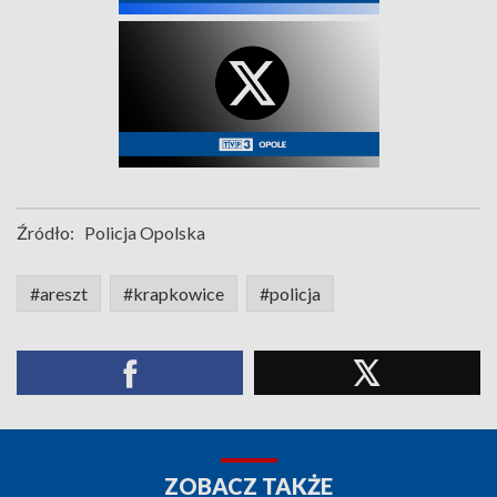
Źródło:
Policja Opolska
#areszt
#krapkowice
#policja
ZOBACZ TAKŻE