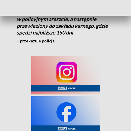
Mężczyzna został zatrzymany i osadzony
w policyjnym areszcie, a następnie
przewieziony do zakładu karnego, gdzie
spędzi najbliższe 150 dni
– przekazuje policja.