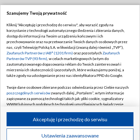
Szanujemy Twoją prywatność
Dołącz do nas:
Kliknij "Akceptuję i przechodzę do serwisu", aby wyrazić zgody na
korzystanie z technologii automatycznego śledzenia i zbierania danych,
TVP
dostęp do informacji na Twoim urządzeniu końcowym i ich
Abonament TVP
przechowywanie oraz na przetwarzanie Twoich danych osobowych przez
Regulamin TVP
nas, czyli Telewizję Polską S.A. w likwidacji (zwaną dalej również „TVP”),
Emisja w TVP
Zaufanych Partnerów z IAB* (1201 firm)
oraz pozostałych
Zaufanych
Polityka prywatności
Partnerów TVP (93 firm)
, w celach marketingowych (w tym do
Centrum informacji TVP
Moje zgody
zautomatyzowanego dopasowania reklam do Twoich zainteresowań i
mierzenia ich skuteczności) i pozostałych, które wskazujemy poniżej, a
Naziemna Telewizja Cyfrowa
Pomoc
także zgody na udostępnianie przez nas identyfikatora PPID do Google.
Sklep TVP
Biuro reklamy
Twoje dane osobowe zbierane podczas odwiedzania przez Ciebie naszych
Rada Programowa
poszczególnych serwisów
zwanych dalej „Portalem”, w tym informacje
Kontakt
zapisywane za pomocą technologii takich jak: pliki cookie, sygnalizatory
System NOS
WWW lub innych podobnych technologii umożliwiających świadczenie
dopasowanych i bezpiecznych usług, personalizację treści oraz reklam,
Informacje o nadawcy
Kanały
udostępnianie funkcji mediów społecznościowych oraz analizowanie
Akceptuję i przechodzę do serwisu
ruchu w Internecie.
Program dla prasy
©2026 Telewizja Polska S.A. w likwidacji
Biuro Reklamy
Twoje dane osobowe zbierane podczas odwiedzania przez Ciebie
Ustawienia zaawansowane
poszczególnych serwisów
na Portalu, takie jak adresy IP, identyfikatory