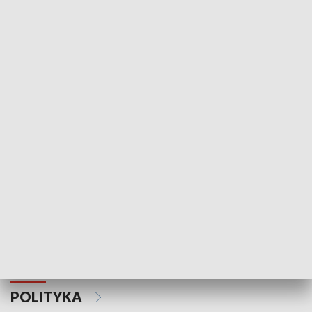
Wejściówka
Zakładka
MNIEJSZOŚCI
Schlesien Journal
POLITYKA