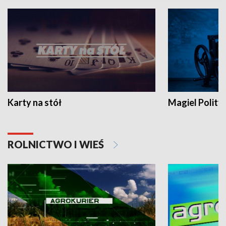
Karty na stół
Magiel Polity
ROLNICTWO I WIEŚ