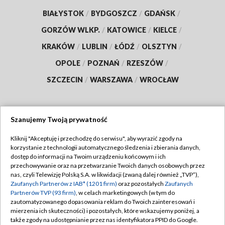
BIAŁYSTOK
/
BYDGOSZCZ
/
GDAŃSK
/
GORZÓW WLKP.
/
KATOWICE
/
KIELCE
/
KRAKÓW
/
LUBLIN
/
ŁÓDŹ
/
OLSZTYN
/
OPOLE
/
POZNAŃ
/
RZESZÓW
/
SZCZECIN
/
WARSZAWA
/
WROCŁAW
Szanujemy Twoją prywatność
Dołącz do nas:
Kliknij "Akceptuję i przechodzę do serwisu", aby wyrazić zgody na
korzystanie z technologii automatycznego śledzenia i zbierania danych,
TVP
dostęp do informacji na Twoim urządzeniu końcowym i ich
Abonament TVP
przechowywanie oraz na przetwarzanie Twoich danych osobowych przez
Regulamin TVP
nas, czyli Telewizję Polską S.A. w likwidacji (zwaną dalej również „TVP”),
Emisja w TVP
Zaufanych Partnerów z IAB* (1201 firm)
oraz pozostałych
Zaufanych
Polityka prywatności
Partnerów TVP (93 firm)
, w celach marketingowych (w tym do
Centrum informacji TVP
Moje zgody
zautomatyzowanego dopasowania reklam do Twoich zainteresowań i
mierzenia ich skuteczności) i pozostałych, które wskazujemy poniżej, a
Naziemna Telewizja Cyfrowa
Pomoc
także zgody na udostępnianie przez nas identyfikatora PPID do Google.