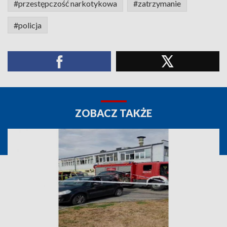
#przestępczość narkotykowa
#zatrzymanie
#policja
ZOBACZ TAKŻE