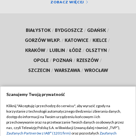
ZOBACZ WIĘCEJ
BIAŁYSTOK
/
BYDGOSZCZ
/
GDAŃSK
/
GORZÓW WLKP.
/
KATOWICE
/
KIELCE
/
KRAKÓW
/
LUBLIN
/
ŁÓDŹ
/
OLSZTYN
/
OPOLE
/
POZNAŃ
/
RZESZÓW
/
SZCZECIN
/
WARSZAWA
/
WROCŁAW
Szanujemy Twoją prywatność
Dołącz do nas:
Kliknij "Akceptuję i przechodzę do serwisu", aby wyrazić zgody na
korzystanie z technologii automatycznego śledzenia i zbierania danych,
TVP
dostęp do informacji na Twoim urządzeniu końcowym i ich
Abonament TVP
przechowywanie oraz na przetwarzanie Twoich danych osobowych przez
Regulamin TVP
nas, czyli Telewizję Polską S.A. w likwidacji (zwaną dalej również „TVP”),
Emisja w TVP
Zaufanych Partnerów z IAB* (1201 firm)
oraz pozostałych
Zaufanych
Polityka prywatności