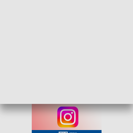
funkcjonariusze znaleźli 730 porcji amfetaminy i 350 porcji
marihuany.
Mężczyźni zaprzeczali, by posiadali jakiekolwiek nielegalne
substancje, jednak przeszukanie szybko wykazało coś
innego – w mieszkaniu znaleziono worek próżniowy z białym
proszkiem, plastikowe pojemniki oraz woreczki z suszem
roślinnym. Obaj podejrzani zostali zatrzymani i osadzeni w
policyjnym areszcie.
Do czasu zakończenia postępowania mają obowiązek
stawiania się na komendzie. Za popełnione przestępstwo
grozi im do 10 lat pozbawienia wolności.