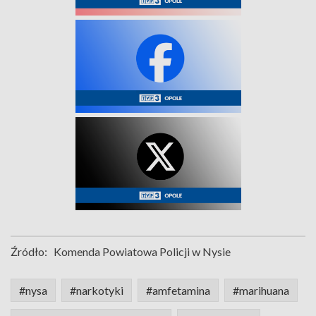
Źródło:
Komenda Powiatowa Policji w Nysie
#nysa
#narkotyki
#amfetamina
#marihuana