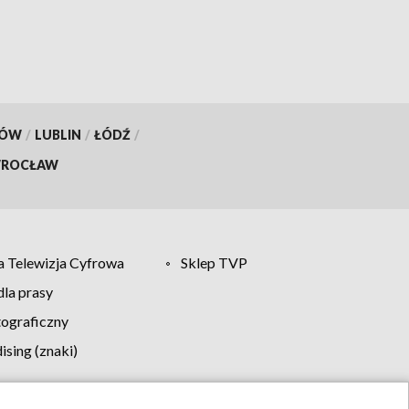
KÓW
/
LUBLIN
/
ŁÓDŹ
/
ROCŁAW
 Telewizja Cyfrowa
Sklep TVP
la prasy
tograficzny
sing (znaki)