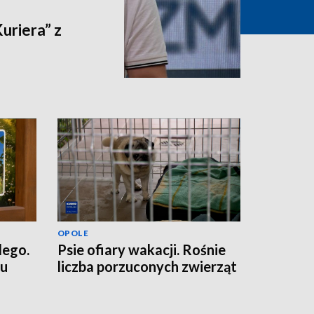
riera” z
OPOLE
dego.
Psie ofiary wakacji. Rośnie
ku
liczba porzuconych zwierząt