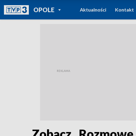
POWRÓT DO
OPOLE
Aktualności
Kontakt
TVP REGIONY
Zobacz „Rozmowę K