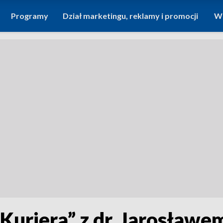
Programy
Dział marketingu, reklamy i promocji
Wi
uriera” z dr. Jarosław