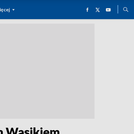
ęcej
em Wasikiem