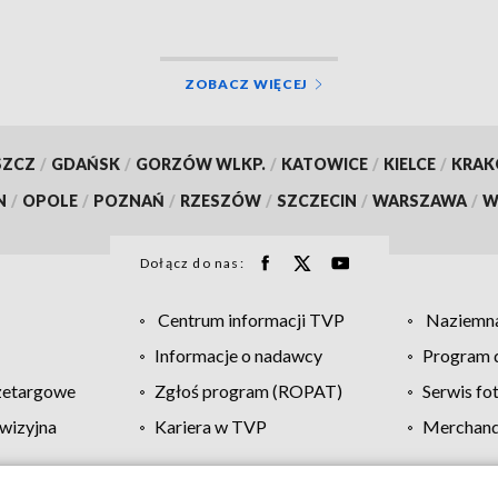
ZOBACZ WIĘCEJ
SZCZ
/
GDAŃSK
/
GORZÓW WLKP.
/
KATOWICE
/
KIELCE
/
KRA
N
/
OPOLE
/
POZNAŃ
/
RZESZÓW
/
SZCZECIN
/
WARSZAWA
/
W
Dołącz do nas:
Centrum informacji TVP
Naziemna
Informacje o nadawcy
Program d
zetargowe
Zgłoś program (ROPAT)
Serwis fo
wizyjna
Kariera w TVP
Merchandi