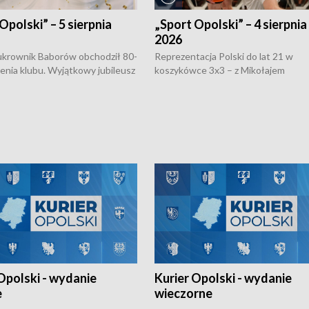
Opolski” – 5 sierpnia
„Sport Opolski” – 4 sierpnia
2026
rownik Baborów obchodził 80-
Reprezentacja Polski do lat 21 w
nienia klubu. Wyjątkowy jubileusz
koszykówce 3x3 – z Mikołajem
 na sportowo. W programie
Kowalczykiem z opolskiego AZS-u 
 turnieju eliminacyjnym
składzie - wygrała dwa z trzech tur
h Mistrzostw w siatkówce
w ramach Ligi Narodów. Rywalizacja
 amatorów w Opolu oraz o
odbyła się w węgierskim Szolnok.
lejarza Opole. Zapraszamy!
Opolski - wydanie
Kurier Opolski - wydanie
e
wieczorne