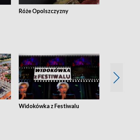
Róże Opolszczyzny
Czas report
Widokówka z Festiwalu
Strefa Kultu