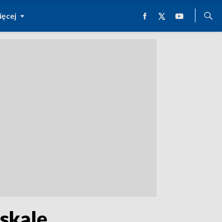
ęcej
skalę