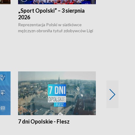
„Sport Opolski” – 3 sierpnia
„Sport Opolsk
2026
Reprezentacja P
mężczyzn w półfi
Reprezentacja Polski w siatkówce
meczu ćwierćfin
mężczyzn obroniła tytuł zdobywców Ligi
Biało-Czerwoni p
w
Narodów. W finale pokonali Amerykanów
Ningbo Ukraińcó
niejów
po tie-breaku. W meczu nie zabrakło
opolskich wątków.
7 dni Opolskie - Flesz
Opolskie o 