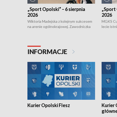
„Sport Opolski” – 6 sierpnia
„Sport 
2026
2026
Wiktoria Madejska z kolejnym sukcesem
MGKS Cuk
na arenie ogólnokrajowej. Zawodniczka
lecie ist
Klubu Kolarskiego Ziemia Brzeska
odbył się
została podwójna Mistrzynią Polski
również o
Juniorów Młodszych w kolarstwie
Otwartyc
torowym.
plażowej
INFORMACJE
meczu Ko
Kurier Opolski Flesz
Kurier 
główn