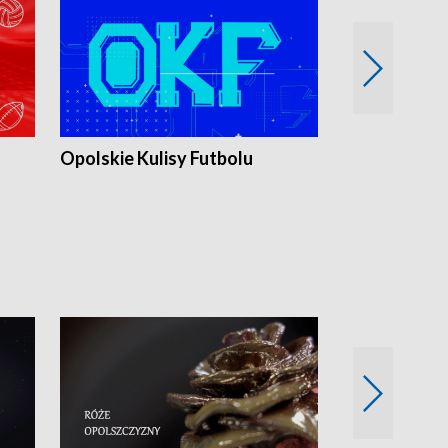
Opolskie Kulisy Futbolu
Złote chwile
sportu