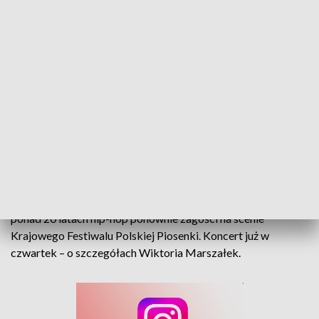
Hip-Hop wraca do Opola. Za nami próby do festiwalu
Badania pokazują, że to właśnie rap jest dziś najchętniej
słuchanym gatunkiem muzycznym wśród generacji Z. Po
ponad 20 latach hip-hop ponownie zagości na scenie
Krajowego Festiwalu Polskiej Piosenki. Koncert już w
czwartek – o szczegółach Wiktoria Marszałek.