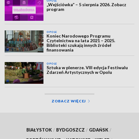
OPOLE
„Wejściówka” – 5 sierpnia 2026. Zobacz
program
OPOLE
Koniec Narodowego Programu
Czytelnictwa na lata 2021 – 2025.
Biblioteki szukają innych źródeł
finansowania
OPOLE
Sztuka w plenerze. VIII edycja Festiwalu
Zdarzeń Artystycznych w Opolu
ZOBACZ WIĘCEJ
BIAŁYSTOK
/
BYDGOSZCZ
/
GDAŃSK
/