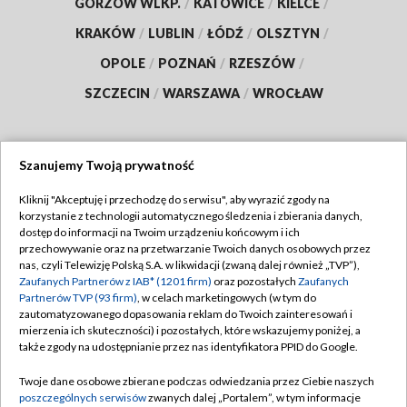
GORZÓW WLKP.
/
KATOWICE
/
KIELCE
/
KRAKÓW
/
LUBLIN
/
ŁÓDŹ
/
OLSZTYN
/
OPOLE
/
POZNAŃ
/
RZESZÓW
/
SZCZECIN
/
WARSZAWA
/
WROCŁAW
Szanujemy Twoją prywatność
Dołącz do nas:
Kliknij "Akceptuję i przechodzę do serwisu", aby wyrazić zgody na
korzystanie z technologii automatycznego śledzenia i zbierania danych,
TVP
dostęp do informacji na Twoim urządzeniu końcowym i ich
Abonament TVP
przechowywanie oraz na przetwarzanie Twoich danych osobowych przez
Regulamin TVP
nas, czyli Telewizję Polską S.A. w likwidacji (zwaną dalej również „TVP”),
Emisja w TVP
Zaufanych Partnerów z IAB* (1201 firm)
oraz pozostałych
Zaufanych
Polityka prywatności
Partnerów TVP (93 firm)
, w celach marketingowych (w tym do
Centrum informacji TVP
Moje zgody
zautomatyzowanego dopasowania reklam do Twoich zainteresowań i
mierzenia ich skuteczności) i pozostałych, które wskazujemy poniżej, a
Naziemna Telewizja Cyfrowa
Pomoc
także zgody na udostępnianie przez nas identyfikatora PPID do Google.
Sklep TVP
Biuro reklamy
Twoje dane osobowe zbierane podczas odwiedzania przez Ciebie naszych
Rada Programowa
poszczególnych serwisów
zwanych dalej „Portalem”, w tym informacje
Kontakt