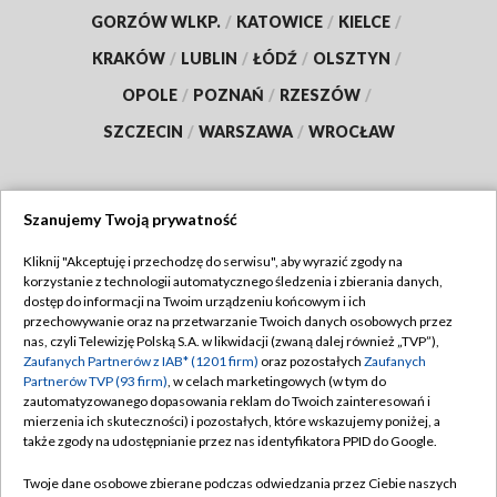
GORZÓW WLKP.
/
KATOWICE
/
KIELCE
/
KRAKÓW
/
LUBLIN
/
ŁÓDŹ
/
OLSZTYN
/
OPOLE
/
POZNAŃ
/
RZESZÓW
/
SZCZECIN
/
WARSZAWA
/
WROCŁAW
Szanujemy Twoją prywatność
Dołącz do nas:
Kliknij "Akceptuję i przechodzę do serwisu", aby wyrazić zgody na
korzystanie z technologii automatycznego śledzenia i zbierania danych,
TVP
dostęp do informacji na Twoim urządzeniu końcowym i ich
Abonament TVP
przechowywanie oraz na przetwarzanie Twoich danych osobowych przez
Regulamin TVP
nas, czyli Telewizję Polską S.A. w likwidacji (zwaną dalej również „TVP”),
Emisja w TVP
Zaufanych Partnerów z IAB* (1201 firm)
oraz pozostałych
Zaufanych
Polityka prywatności
Partnerów TVP (93 firm)
, w celach marketingowych (w tym do
Centrum informacji TVP
Moje zgody
zautomatyzowanego dopasowania reklam do Twoich zainteresowań i
mierzenia ich skuteczności) i pozostałych, które wskazujemy poniżej, a
Naziemna Telewizja Cyfrowa
Pomoc
także zgody na udostępnianie przez nas identyfikatora PPID do Google.
Sklep TVP
Biuro reklamy
Twoje dane osobowe zbierane podczas odwiedzania przez Ciebie naszych