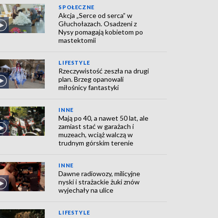
SPOŁECZNE
Akcja „Serce od serca” w
Głuchołazach. Osadzeni z
Nysy pomagają kobietom po
mastektomii
LIFESTYLE
Rzeczywistość zeszła na drugi
plan. Brzeg opanowali
miłośnicy fantastyki
INNE
Mają po 40, a nawet 50 lat, ale
zamiast stać w garażach i
muzeach, wciąż walczą w
trudnym górskim terenie
INNE
Dawne radiowozy, milicyjne
nyski i strażackie żuki znów
wyjechały na ulice
LIFESTYLE