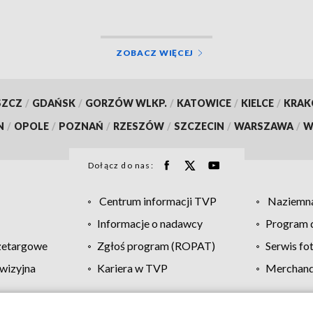
ZOBACZ WIĘCEJ
SZCZ
/
GDAŃSK
/
GORZÓW WLKP.
/
KATOWICE
/
KIELCE
/
KRA
N
/
OPOLE
/
POZNAŃ
/
RZESZÓW
/
SZCZECIN
/
WARSZAWA
/
W
Dołącz do nas:
Centrum informacji TVP
Naziemna
Informacje o nadawcy
Program d
zetargowe
Zgłoś program (ROPAT)
Serwis fo
wizyjna
Kariera w TVP
Merchandi