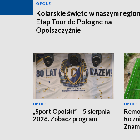
OPOLE
Kolarskie święto w naszym region
Etap Tour de Pologne na
Opolszczyźnie
OPOLE
OPOLE
„Sport Opolski” – 5 sierpnia
Remon
2026. Zobacz program
łuczn
Znamy
otwar