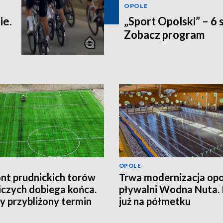
OPOLE
ie.
„Sport Opolski” – 6 
Zobacz program
OPOLE
t prudnickich torów
Trwa modernizacja opo
iczych dobiega końca.
pływalni Wodna Nuta.
 przybliżony termin
już na półmetku
cia obiektu