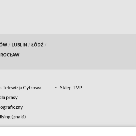
KÓW
/
LUBLIN
/
ŁÓDŹ
/
ROCŁAW
 Telewizja Cyfrowa
Sklep TVP
la prasy
tograficzny
sing (znaki)