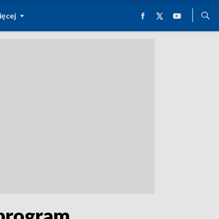
ęcej
 program