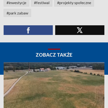
#inwestycje
#festiwal
#projekty społeczne
#park zabaw
ZOBACZ TAKŻE