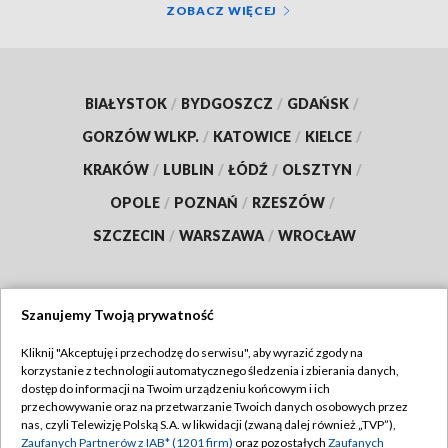
ZOBACZ WIĘCEJ
BIAŁYSTOK
/
BYDGOSZCZ
/
GDAŃSK
/
GORZÓW WLKP.
/
KATOWICE
/
KIELCE
/
KRAKÓW
/
LUBLIN
/
ŁÓDŹ
/
OLSZTYN
/
OPOLE
/
POZNAŃ
/
RZESZÓW
/
SZCZECIN
/
WARSZAWA
/
WROCŁAW
Szanujemy Twoją prywatność
Dołącz do nas:
Kliknij "Akceptuję i przechodzę do serwisu", aby wyrazić zgody na
korzystanie z technologii automatycznego śledzenia i zbierania danych,
TVP
dostęp do informacji na Twoim urządzeniu końcowym i ich
Abonament TVP
przechowywanie oraz na przetwarzanie Twoich danych osobowych przez
Regulamin TVP
nas, czyli Telewizję Polską S.A. w likwidacji (zwaną dalej również „TVP”),
Emisja w TVP
Zaufanych Partnerów z IAB* (1201 firm)
oraz pozostałych
Zaufanych
Polityka prywatności