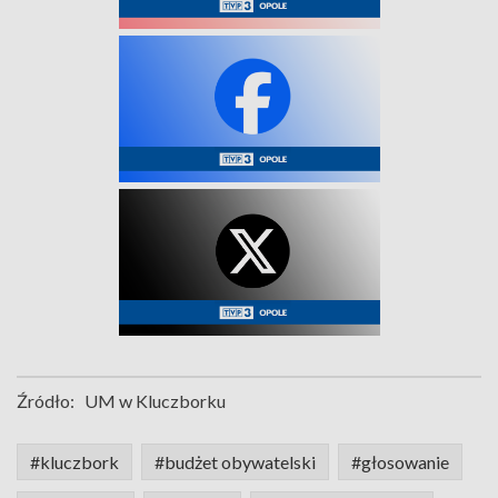
Źródło:
UM w Kluczborku
#kluczbork
#budżet obywatelski
#głosowanie