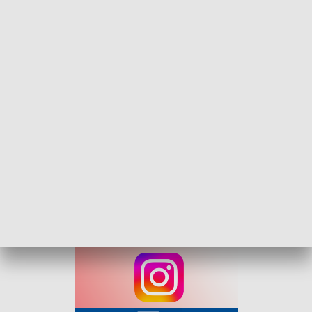
terenów zielonych z infrastrukturą rekreacyjną na osiedlu
Ossowskiego-Norwida.
Drugie miejsce zajął projekt „Bezpieczna Kraina Zabawy w
Parku Jordanowskim” (738 głosów), obejmujący
modernizację placu zabaw.
W kategorii projektów miękkich wygrał „Hip-Hop KLU
Festiwal” (496 głosów), promujący kulturę młodzieżową.
Urząd Miejski zapewnia, że zwycięskie inicjatywy zostaną
wdrożone w 2025 roku, a ich postępy będą na bieżąco
monitorowane.