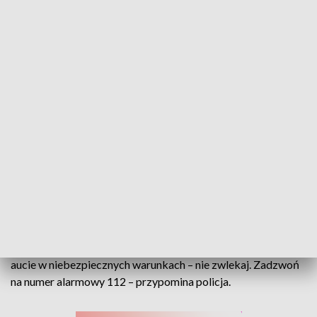
pozostawionego zwierzęcia może przebywać na terenie
basenu. Obsługa basenu próbowała przez radiowęzeł
odnaleźć właściciela samochodu, jednak bezskutecznie.
Dopiero po chwili na parkingu pojawił się 53-letni
mężczyzna, który potwierdził, że pies należy do niego. Jak
wyjaśnił, poszedł do sauny i psa pozostawił w samochodzie,
gdyż nie miał z kim go zostawić, ponieważ jego żona była w
pracy
–
informuje policja.
Pamiętajmy, że nawet kilka minut w nagrzanym pojeździe
stanowi dla zwierzęcia śmiertelne zagrożenie. Zgodnie z
przepisami każdy, kto dopuszcza się znęcania nad
zwierzęciem, podlega karze do 3 lat więzienia. Gdy dochodzi
do szczególnego okrucieństwa – kara może wzrosnąć nawet
do 5 lat. W przypadku zauważenia zwierzęcia zamkniętego w
aucie w niebezpiecznych warunkach – nie zwlekaj. Zadzwoń
na numer alarmowy 112 – przypomina policja.