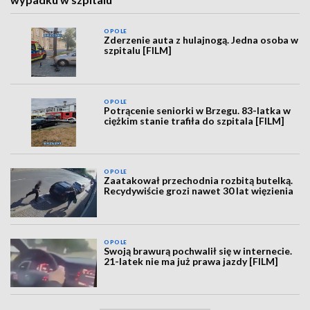
OPOLE
Zderzenie auta z hulajnogą. Jedna osoba w
szpitalu [FILM]
OPOLE
Potrącenie seniorki w Brzegu. 83-latka w
ciężkim stanie trafiła do szpitala [FILM]
OPOLE
Zaatakował przechodnia rozbitą butelką.
Recydywiście grozi nawet 30 lat więzienia
OPOLE
Swoją brawurą pochwalił się w internecie.
21-latek nie ma już prawa jazdy [FILM]