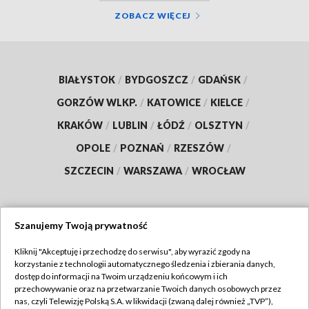
ZOBACZ WIĘCEJ
BIAŁYSTOK
/
BYDGOSZCZ
/
GDAŃSK
/
GORZÓW WLKP.
/
KATOWICE
/
KIELCE
/
KRAKÓW
/
LUBLIN
/
ŁÓDŹ
/
OLSZTYN
/
OPOLE
/
POZNAŃ
/
RZESZÓW
/
SZCZECIN
/
WARSZAWA
/
WROCŁAW
Szanujemy Twoją prywatność
Dołącz do nas:
Kliknij "Akceptuję i przechodzę do serwisu", aby wyrazić zgody na
korzystanie z technologii automatycznego śledzenia i zbierania danych,
TVP
dostęp do informacji na Twoim urządzeniu końcowym i ich
Abonament TVP
przechowywanie oraz na przetwarzanie Twoich danych osobowych przez
Regulamin TVP
nas, czyli Telewizję Polską S.A. w likwidacji (zwaną dalej również „TVP”),