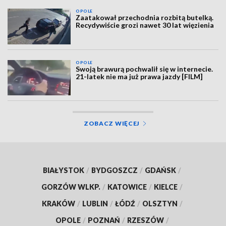
OPOLE
Zaatakował przechodnia rozbitą butelką.
Recydywiście grozi nawet 30 lat więzienia
OPOLE
Swoją brawurą pochwalił się w internecie.
21-latek nie ma już prawa jazdy [FILM]
ZOBACZ WIĘCEJ
BIAŁYSTOK
/
BYDGOSZCZ
/
GDAŃSK
/
GORZÓW WLKP.
/
KATOWICE
/
KIELCE
/
KRAKÓW
/
LUBLIN
/
ŁÓDŹ
/
OLSZTYN
/
OPOLE
/
POZNAŃ
/
RZESZÓW
/