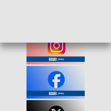
Zaskoczony mężczyzna został zatrzymany o poranku i
natychmiast przewieziony do zakładu karnego. Tam
przesiedzi najbliższy rok. To kara za liczne kradzieże z
włamaniem. Źródło: KPP Nysa