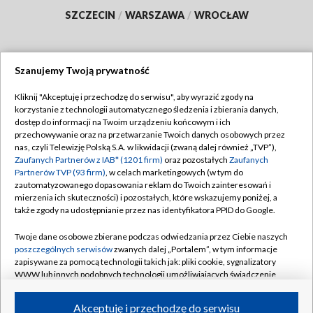
SZCZECIN
/
WARSZAWA
/
WROCŁAW
Szanujemy Twoją prywatność
Dołącz do nas:
Kliknij "Akceptuję i przechodzę do serwisu", aby wyrazić zgody na
korzystanie z technologii automatycznego śledzenia i zbierania danych,
TVP
dostęp do informacji na Twoim urządzeniu końcowym i ich
Abonament TVP
przechowywanie oraz na przetwarzanie Twoich danych osobowych przez
Regulamin TVP
nas, czyli Telewizję Polską S.A. w likwidacji (zwaną dalej również „TVP”),
Emisja w TVP
Zaufanych Partnerów z IAB* (1201 firm)
oraz pozostałych
Zaufanych
Polityka prywatności
Partnerów TVP (93 firm)
, w celach marketingowych (w tym do
Centrum informacji TVP
Moje zgody
zautomatyzowanego dopasowania reklam do Twoich zainteresowań i
mierzenia ich skuteczności) i pozostałych, które wskazujemy poniżej, a
Naziemna Telewizja Cyfrowa
Pomoc
także zgody na udostępnianie przez nas identyfikatora PPID do Google.
Sklep TVP
Biuro reklamy
Twoje dane osobowe zbierane podczas odwiedzania przez Ciebie naszych
Rada Programowa
poszczególnych serwisów
zwanych dalej „Portalem”, w tym informacje
Kontakt
zapisywane za pomocą technologii takich jak: pliki cookie, sygnalizatory
System NOS
WWW lub innych podobnych technologii umożliwiających świadczenie
dopasowanych i bezpiecznych usług, personalizację treści oraz reklam,
Informacje o nadawcy
Kanały
udostępnianie funkcji mediów społecznościowych oraz analizowanie
Akceptuję i przechodzę do serwisu
ruchu w Internecie.