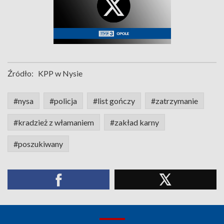
Źródło:
KPP w Nysie
#nysa
#policja
#list gończy
#zatrzymanie
#kradzież z włamaniem
#zakład karny
#poszukiwany