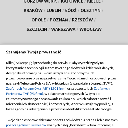
GORZÓW WLKP.
/
KATOWICE
/
KIELCE
/
KRAKÓW
/
LUBLIN
/
ŁÓDŹ
/
OLSZTYN
/
OPOLE
/
POZNAŃ
/
RZESZÓW
/
SZCZECIN
/
WARSZAWA
/
WROCŁAW
Szanujemy Twoją prywatność
Dołącz do nas:
Kliknij "Akceptuję i przechodzę do serwisu", aby wyrazić zgody na
korzystanie z technologii automatycznego śledzenia i zbierania danych,
TVP
dostęp do informacji na Twoim urządzeniu końcowym i ich
Abonament TVP
przechowywanie oraz na przetwarzanie Twoich danych osobowych przez
Regulamin TVP
nas, czyli Telewizję Polską S.A. w likwidacji (zwaną dalej również „TVP”),
Emisja w TVP
Zaufanych Partnerów z IAB* (1201 firm)
oraz pozostałych
Zaufanych
Polityka prywatności
Partnerów TVP (93 firm)
, w celach marketingowych (w tym do
Centrum informacji TVP
Moje zgody
zautomatyzowanego dopasowania reklam do Twoich zainteresowań i
mierzenia ich skuteczności) i pozostałych, które wskazujemy poniżej, a
Naziemna Telewizja Cyfrowa
Pomoc
także zgody na udostępnianie przez nas identyfikatora PPID do Google.
Sklep TVP
Biuro reklamy
Twoje dane osobowe zbierane podczas odwiedzania przez Ciebie naszych
Rada Programowa
poszczególnych serwisów
zwanych dalej „Portalem”, w tym informacje
Kontakt