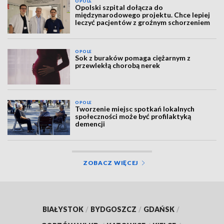
OPOLE
Opolski szpital dołącza do
międzynarodowego projektu. Chce lepiej
leczyć pacjentów z groźnym schorzeniem
OPOLE
Sok z buraków pomaga ciężarnym z
przewlekłą chorobą nerek
OPOLE
Tworzenie miejsc spotkań lokalnych
społeczności może być profilaktyką
demencji
ZOBACZ WIĘCEJ
BIAŁYSTOK
/
BYDGOSZCZ
/
GDAŃSK
/