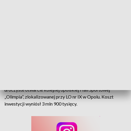
Licealiści mają nową halę sportową. W Opolu powstaną kolejne
To miejsce, które ma inspirować młodych, integrować
społeczność i promować aktywność fizyczną. Nastąpiło
uroczyste otwarcie kolejnej opolskiej Hali Sportowej
„Olimpia”, zlokalizowanej przy LO nr IX w Opolu. Koszt
inwestycji wyniósł 3 mln 900 tysięcy.