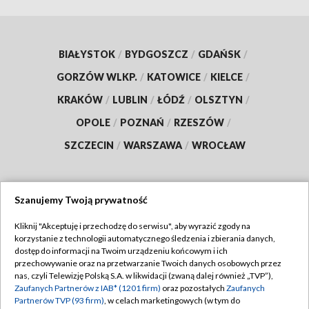
BIAŁYSTOK
/
BYDGOSZCZ
/
GDAŃSK
/
GORZÓW WLKP.
/
KATOWICE
/
KIELCE
/
KRAKÓW
/
LUBLIN
/
ŁÓDŹ
/
OLSZTYN
/
OPOLE
/
POZNAŃ
/
RZESZÓW
/
SZCZECIN
/
WARSZAWA
/
WROCŁAW
Szanujemy Twoją prywatność
Dołącz do nas:
Kliknij "Akceptuję i przechodzę do serwisu", aby wyrazić zgody na
korzystanie z technologii automatycznego śledzenia i zbierania danych,
TVP
dostęp do informacji na Twoim urządzeniu końcowym i ich
Abonament TVP
przechowywanie oraz na przetwarzanie Twoich danych osobowych przez
Regulamin TVP
nas, czyli Telewizję Polską S.A. w likwidacji (zwaną dalej również „TVP”),
Emisja w TVP
Polityka prywatności
Zaufanych Partnerów z IAB* (1201 firm)
oraz pozostałych
Zaufanych
Partnerów TVP (93 firm)
, w celach marketingowych (w tym do
Centrum informacji TVP