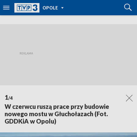
POWRÓT DO
OPOLE
TVP REGIONY
1
/4
W czerwcu ruszą prace przy budowie
nowego mostu w Głuchołazach (Fot.
GDDKiA w Opolu)