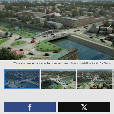
W czerwcu ruszą prace przy budowie nowego mostu w Głuchołazach (Fot. GDDKiA w Opolu)