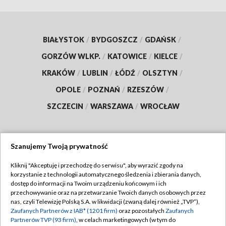
BIAŁYSTOK
/
BYDGOSZCZ
/
GDAŃSK
/
GORZÓW WLKP.
/
KATOWICE
/
KIELCE
/
KRAKÓW
/
LUBLIN
/
ŁÓDŹ
/
OLSZTYN
/
OPOLE
/
POZNAŃ
/
RZESZÓW
/
SZCZECIN
/
WARSZAWA
/
WROCŁAW
Szanujemy Twoją prywatność
Dołącz do nas:
Kliknij "Akceptuję i przechodzę do serwisu", aby wyrazić zgody na
korzystanie z technologii automatycznego śledzenia i zbierania danych,
TVP
dostęp do informacji na Twoim urządzeniu końcowym i ich
Abonament TVP
przechowywanie oraz na przetwarzanie Twoich danych osobowych przez
Regulamin TVP
nas, czyli Telewizję Polską S.A. w likwidacji (zwaną dalej również „TVP”),
Emisja w TVP
Polityka prywatności
Zaufanych Partnerów z IAB* (1201 firm)
oraz pozostałych
Zaufanych
Partnerów TVP (93 firm)
, w celach marketingowych (w tym do
Centrum informacji TVP