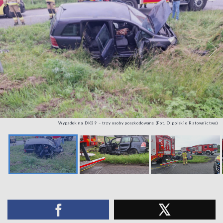
Wypadek na DK39 – trzy osoby poszkodowane (Fot. O!polskie Ratownictwo)