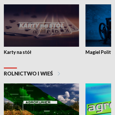
Karty na stół
Magiel Polity
ROLNICTWO I WIEŚ