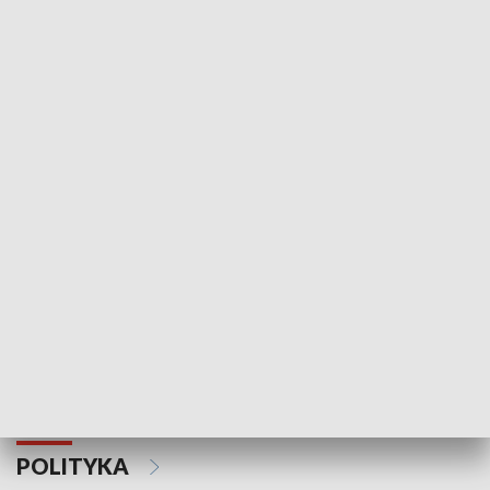
Wejściówka
Zakładka
MNIEJSZOŚCI
Schlesien Journal
POLITYKA