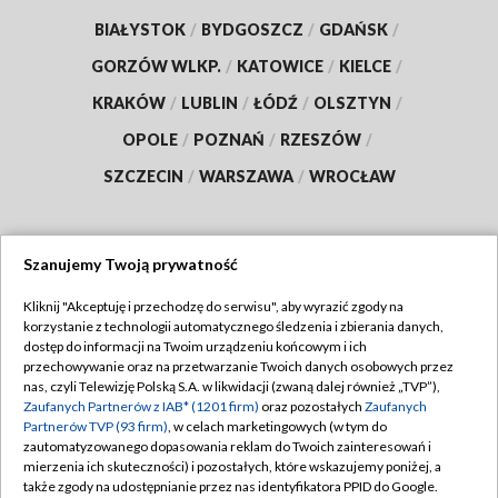
BIAŁYSTOK
/
BYDGOSZCZ
/
GDAŃSK
/
GORZÓW WLKP.
/
KATOWICE
/
KIELCE
/
KRAKÓW
/
LUBLIN
/
ŁÓDŹ
/
OLSZTYN
/
OPOLE
/
POZNAŃ
/
RZESZÓW
/
SZCZECIN
/
WARSZAWA
/
WROCŁAW
Szanujemy Twoją prywatność
Dołącz do nas:
Kliknij "Akceptuję i przechodzę do serwisu", aby wyrazić zgody na
korzystanie z technologii automatycznego śledzenia i zbierania danych,
TVP
dostęp do informacji na Twoim urządzeniu końcowym i ich
Abonament TVP
przechowywanie oraz na przetwarzanie Twoich danych osobowych przez
Regulamin TVP
nas, czyli Telewizję Polską S.A. w likwidacji (zwaną dalej również „TVP”),
Emisja w TVP
Zaufanych Partnerów z IAB* (1201 firm)
oraz pozostałych
Zaufanych
Polityka prywatności
Partnerów TVP (93 firm)
, w celach marketingowych (w tym do
Centrum informacji TVP
Moje zgody
zautomatyzowanego dopasowania reklam do Twoich zainteresowań i
mierzenia ich skuteczności) i pozostałych, które wskazujemy poniżej, a
Naziemna Telewizja Cyfrowa
Pomoc
także zgody na udostępnianie przez nas identyfikatora PPID do Google.