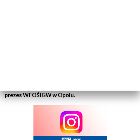
Rozmowa Kuriera - Aleksandra Drescher
Na czym polega program „Czyste powietrze?” Czy
fundusz prowadzi edukację ekologiczną dzieci i
młodzieży? O tym mówiła Aleksandra Drescher -
prezes WFOŚIGW w Opolu.