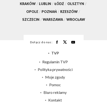
KRAKÓW
/
LUBLIN
/
ŁÓDŹ
/
OLSZTYN
/
OPOLE
/
POZNAŃ
/
RZESZÓW
/
SZCZECIN
/
WARSZAWA
/
WROCŁAW
Dołącz do nas:
TVP
Abonament TVP
Regulamin TVP
Emisja w TVP
Polityka prywatności
Centrum informacji TVP
Moje zgody
Naziemna Telewizja Cyfrowa
Pomoc
Sklep TVP
Biuro reklamy
Rada Programowa
Kontakt
System NOS