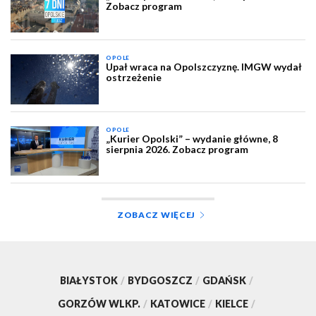
Zobacz program
OPOLE
Upał wraca na Opolszczyznę. IMGW wydał
ostrzeżenie
OPOLE
„Kurier Opolski” – wydanie główne, 8
sierpnia 2026. Zobacz program
ZOBACZ WIĘCEJ
BIAŁYSTOK
/
BYDGOSZCZ
/
GDAŃSK
/
GORZÓW WLKP.
/
KATOWICE
/
KIELCE
/