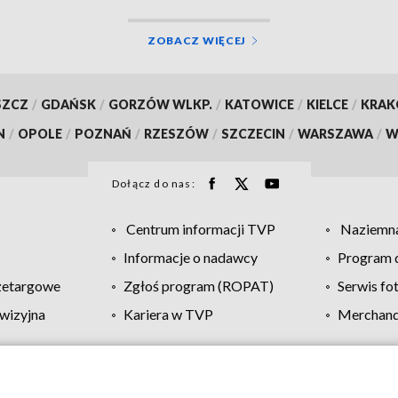
ZOBACZ WIĘCEJ
SZCZ
/
GDAŃSK
/
GORZÓW WLKP.
/
KATOWICE
/
KIELCE
/
KRA
N
/
OPOLE
/
POZNAŃ
/
RZESZÓW
/
SZCZECIN
/
WARSZAWA
/
W
Dołącz do nas:
Centrum informacji TVP
Naziemna
Informacje o nadawcy
Program d
zetargowe
Zgłoś program (ROPAT)
Serwis fo
wizyjna
Kariera w TVP
Merchandi