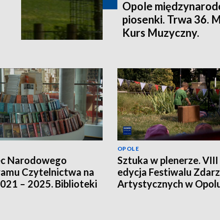
Opole międzynarodo
piosenki. Trwa 36.
Kurs Muzyczny.
OPOLE
ec Narodowego
Sztuka w plenerze. VIII
amu Czytelnictwa na
edycja Festiwalu Zdar
2021 – 2025. Biblioteki
Artystycznych w Opol
ją innych źródeł
sowania