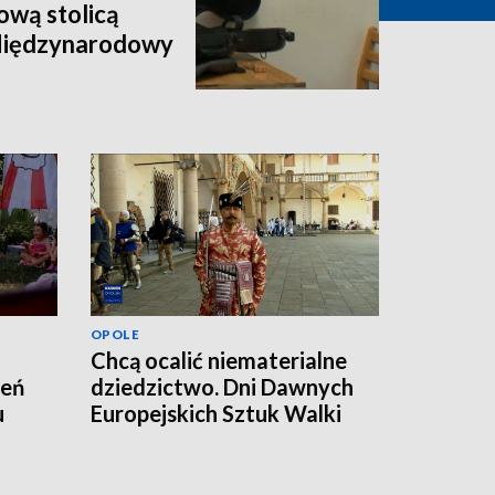
wą stolicą
 Międzynarodowy
OPOLE
Chcą ocalić niematerialne
zeń
dziedzictwo. Dni Dawnych
u
Europejskich Sztuk Walki