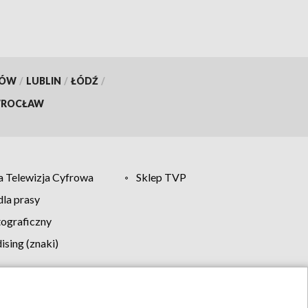
KÓW
/
LUBLIN
/
ŁÓDŹ
/
ROCŁAW
 Telewizja Cyfrowa
Sklep TVP
la prasy
tograficzny
sing (znaki)