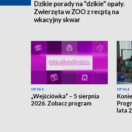
Dzikie porady na "dzikie" opały.
Zwierzęta w ZOO z recptą na
wkacyjny skwar
OPOLE
OPOLE
„Wejściówka” – 5 sierpnia
Koni
2026. Zobacz program
Progr
lata 
szuka
finan