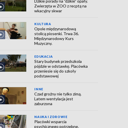
Dzikie porady na "dzikie" opały.
Zwierzęta w ZOO z recptą na
wkacyjny skwar
KULTURA
Opole międzynarodową
stolicą piosenki. Trwa 36.
Międzynarodowy Kurs
Muzyczny.
EDUKACJA
Stary budynek przedszkola
pójdzie w odstawkę. Placówka
przeniesie się do szkoły
podstawowej
INNE
Czad groźny nie tylko zimą.
Latem wentylacja jest
zaburzona
NAUKA I ZDROWIE
Placówki wsparcia
psychicznego potrzebne.