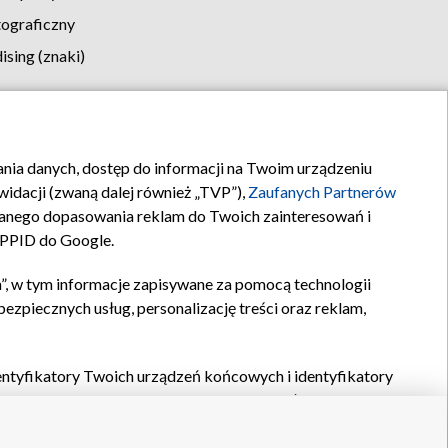
tograficzny
sing (znaki)
klamy
Kontakt
rania danych, dostęp do informacji na Twoim urządzeniu
idacji (zwaną dalej również „TVP”),
Zaufanych Partnerów
anego dopasowania reklam do Twoich zainteresowań i
a PPID do Google.
”, w tym informacje zapisywane za pomocą technologii
zpiecznych usług, personalizację treści oraz reklam,
identyfikatory Twoich urządzeń końcowych i identyfikatory
P,
Zaufanych Partnerów z IAB
oraz pozostałych
Zaufanych
 wyboru podstawowych reklam, wyboru spersonalizowanych
ch treści, pomiaru wydajności reklam, pomiaru wydajności