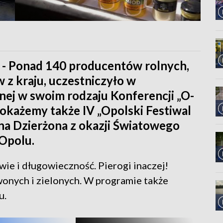
 - Ponad 140 producentów rolnych,
 z kraju, uczestniczyło w
ej w swoim rodzaju Konferencji „O-
Pokażemy także IV „Opolski Festiwal
Jana Dzierżona z okazji Światowego
Opolu.
wie i długowieczność. Pierogi inaczej!
onych i zielonych. W programie także
u.