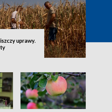
iszczy uprawy.
aty