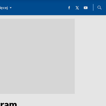
ęcej
gram