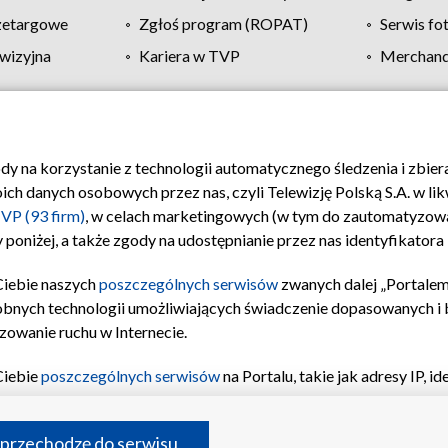
zetargowe
Zgłoś program (ROPAT)
Serwis fo
wizyjna
Kariera w TVP
Merchandi
Polityka prywatności
Moje zgody
Pomoc
Biuro re
ody na korzystanie z technologii automatycznego śledzenia i zbie
 danych osobowych przez nas, czyli Telewizję Polską S.A. w likw
VP (93 firm)
, w celach marketingowych (w tym do zautomatyzow
 poniżej, a także zgody na udostępnianie przez nas identyfikator
Ciebie naszych
poszczególnych serwisów
zwanych dalej „Portalem
obnych technologii umożliwiających świadczenie dopasowanych i be
zowanie ruchu w Internecie.
Ciebie
poszczególnych serwisów
na Portalu, takie jak adresy IP, 
sach Portalu czy historia odwiedzin będą przetwarzane przez TV
ji: przechowywania informacji na urządzeniu lub dostęp do nich,
©2026 Telewizja Polska S.A. w likwidacji
 przechodzę do serwisu
enia profilu spersonalizowanych treści, wyboru spersonalizowany