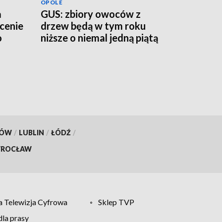
OPOLE
a
GUS: zbiory owoców z
łcenie
drzew będą w tym roku
o
niższe o niemal jedną piątą
KÓW
/
LUBLIN
/
ŁÓDŹ
/
ROCŁAW
 Telewizja Cyfrowa
Sklep TVP
la prasy