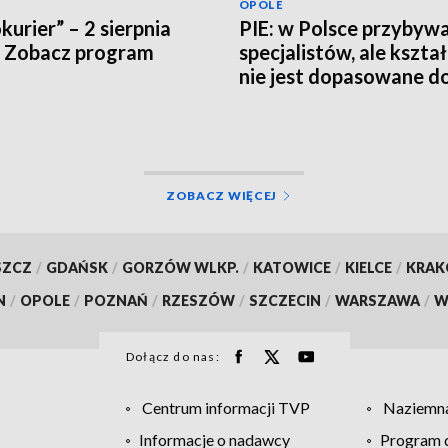
OPOLE
kurier” – 2 sierpnia
PIE: w Polsce przybyw
 Zobacz program
specjalistów, ale kszta
nie jest dopasowane d
potrzeb rynku pracy
ZOBACZ WIĘCEJ
SZCZ
/
GDAŃSK
/
GORZÓW WLKP.
/
KATOWICE
/
KIELCE
/
KRA
N
/
OPOLE
/
POZNAŃ
/
RZESZÓW
/
SZCZECIN
/
WARSZAWA
/
W
Dołącz do nas:
Centrum informacji TVP
Naziemna
Informacje o nadawcy
Program d