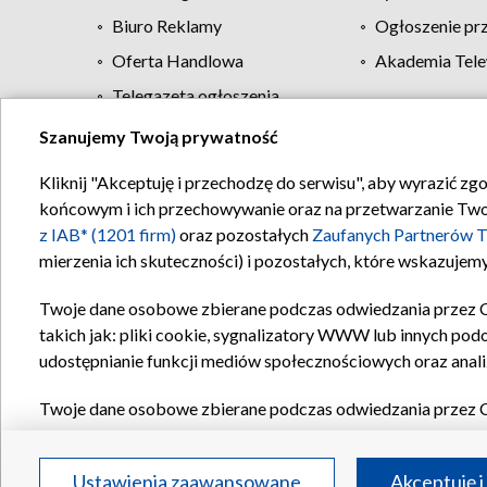
Biuro Reklamy
Ogłoszenie pr
Oferta Handlowa
Akademia Tele
Telegazeta ogłoszenia
Szanujemy Twoją prywatność
Regulamin TVP
Kliknij "Akceptuję i przechodzę do serwisu", aby wyrazić zg
końcowym i ich przechowywanie oraz na przetwarzanie Twoich
z IAB* (1201 firm)
oraz pozostałych
Zaufanych Partnerów T
mierzenia ich skuteczności) i pozostałych, które wskazujemy
Twoje dane osobowe zbierane podczas odwiedzania przez 
takich jak: pliki cookie, sygnalizatory WWW lub innych pod
udostępnianie funkcji mediów społecznościowych oraz anali
Twoje dane osobowe zbierane podczas odwiedzania przez 
plików cookie, informacje o Twoich wyszukiwaniach w serwi
Partnerów TVP
dla realizacji następujących celów i funkc
Ustawienia zaawansowane
Akceptuję i
reklam, tworzenia profilu spersonalizowanych reklam, tworz