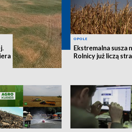
OPOLE
j.
Ekstremalna susza n
iera
Rolnicy już liczą str