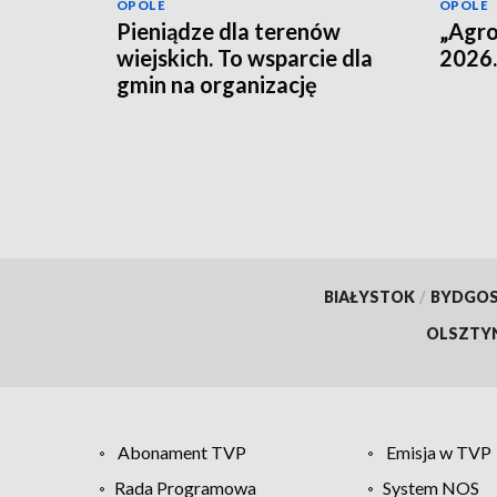
OPOLE
OPOLE
Pieniądze dla terenów
„Agro
wiejskich. To wsparcie dla
2026.
gmin na organizację
przestrzeni dla
mieszkańców
BIAŁYSTOK
/
BYDGO
OLSZTY
Abonament TVP
Emisja w TVP
Rada Programowa
System NOS