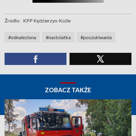
Źródło:
KPP Kędzierzyn-Koźle
#odnaleziona
#nastolatka
#poszukiwania
ZOBACZ TAKŻE