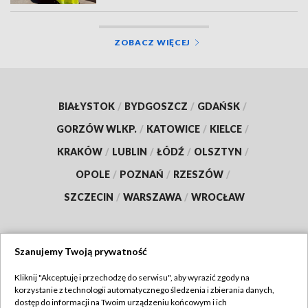
ZOBACZ WIĘCEJ
BIAŁYSTOK
/
BYDGOSZCZ
/
GDAŃSK
/
GORZÓW WLKP.
/
KATOWICE
/
KIELCE
/
KRAKÓW
/
LUBLIN
/
ŁÓDŹ
/
OLSZTYN
/
OPOLE
/
POZNAŃ
/
RZESZÓW
/
SZCZECIN
/
WARSZAWA
/
WROCŁAW
Szanujemy Twoją prywatność
Dołącz do nas:
Kliknij "Akceptuję i przechodzę do serwisu", aby wyrazić zgody na
korzystanie z technologii automatycznego śledzenia i zbierania danych,
TVP
dostęp do informacji na Twoim urządzeniu końcowym i ich