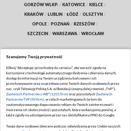
GORZÓW WLKP.
/
KATOWICE
/
KIELCE
/
KRAKÓW
/
LUBLIN
/
ŁÓDŹ
/
OLSZTYN
/
OPOLE
/
POZNAŃ
/
RZESZÓW
/
SZCZECIN
/
WARSZAWA
/
WROCŁAW
Szanujemy Twoją prywatność
Dołącz do nas:
Kliknij "Akceptuję i przechodzę do serwisu", aby wyrazić zgody na
korzystanie z technologii automatycznego śledzenia i zbierania danych,
TVP
dostęp do informacji na Twoim urządzeniu końcowym i ich
Abonament TVP
przechowywanie oraz na przetwarzanie Twoich danych osobowych przez
Regulamin TVP
nas, czyli Telewizję Polską S.A. w likwidacji (zwaną dalej również „TVP”),
Emisja w TVP
Zaufanych Partnerów z IAB* (1201 firm)
oraz pozostałych
Zaufanych
Polityka prywatności
Partnerów TVP (93 firm)
, w celach marketingowych (w tym do
Centrum informacji TVP
Moje zgody
zautomatyzowanego dopasowania reklam do Twoich zainteresowań i
mierzenia ich skuteczności) i pozostałych, które wskazujemy poniżej, a
Naziemna Telewizja Cyfrowa
Pomoc
także zgody na udostępnianie przez nas identyfikatora PPID do Google.
Sklep TVP
Biuro reklamy
Twoje dane osobowe zbierane podczas odwiedzania przez Ciebie naszych
Rada Programowa