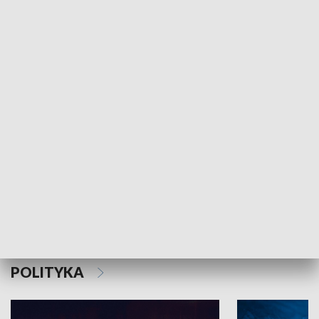
MNIEJSZOŚCI
Schlesien Journal
POLITYKA