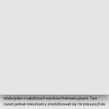
Opolskie znów z najniższą frekwencją w kraju. Zaskoczenie w Zębowicach
Województwo opolskie po raz kolejny odnotowało najniższą
frekwencję wyborczą w Polsce. W drugiej turze wyborów
głos oddało 62,61% uprawnionych mieszkańców regionu.
Najniższa frekwencja została zarejestrowana w gminie
Lasowice Wielkie. W pierwszej turze o Opolszczyźnie było
głośno w całym kraju za sprawą gminy Zębowice, która
miała jeden z najniższych wyników frekwencyjnych. Tym
razem jednak mieszkańcy zmobilizowali się i licznie poszli do