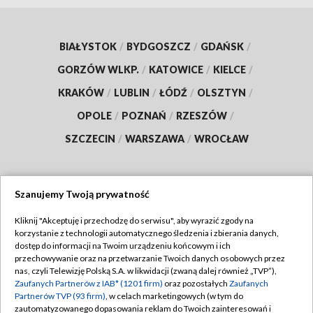
BIAŁYSTOK
/
BYDGOSZCZ
/
GDAŃSK
/
GORZÓW WLKP.
/
KATOWICE
/
KIELCE
/
KRAKÓW
/
LUBLIN
/
ŁÓDŹ
/
OLSZTYN
/
OPOLE
/
POZNAŃ
/
RZESZÓW
/
SZCZECIN
/
WARSZAWA
/
WROCŁAW
Szanujemy Twoją prywatność
Dołącz do nas:
Kliknij "Akceptuję i przechodzę do serwisu", aby wyrazić zgody na
korzystanie z technologii automatycznego śledzenia i zbierania danych,
TVP
dostęp do informacji na Twoim urządzeniu końcowym i ich
Abonament TVP
przechowywanie oraz na przetwarzanie Twoich danych osobowych przez
Regulamin TVP
nas, czyli Telewizję Polską S.A. w likwidacji (zwaną dalej również „TVP”),
Emisja w TVP
Zaufanych Partnerów z IAB* (1201 firm)
oraz pozostałych
Zaufanych
Polityka prywatności
Partnerów TVP (93 firm)
, w celach marketingowych (w tym do
Centrum informacji TVP
Moje zgody
zautomatyzowanego dopasowania reklam do Twoich zainteresowań i