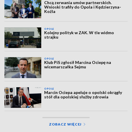
Chcą zerwania umów partnerskich.
Wnioski trafiły do Opola i Kędzierzyna-
Koźla
OPOLE
Kolejny polityk w ZAK. W tle widmo
strajku
OPOLE
Klub PiS zgłosił Marcina Ociepę na
wicemarszałka Sejmu
OPOLE
Marcin Ociepa apeluje o opolski okrągły
stół dla opolskiej służby zdrowia
ZOBACZ WIĘCEJ