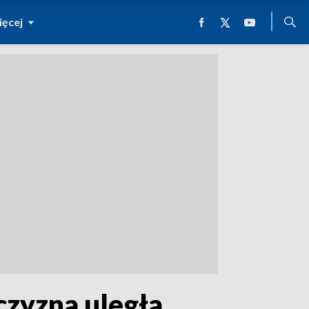
ęcej
zyzna uległa