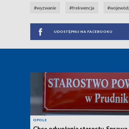
#wyzwanie
#frekwencja
#wojewód
UDOSTĘPNIJ NA FACEBOOKU
OPOLE
Chcą odwołania starosty. Sprawa