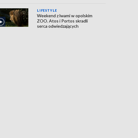
LIFESTYLE
Weekend z lwami w opolskim
ZOO. Atos i Portos skradli
serca odwiedzających