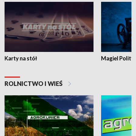
Karty na stół
Magiel Polity
ROLNICTWO I WIEŚ