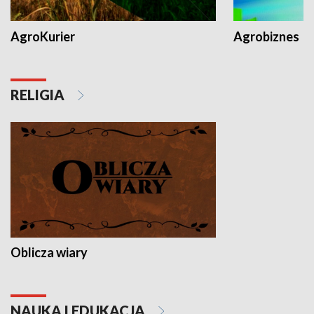
AgroKurier
Agrobiznes
RELIGIA
Oblicza wiary
NAUKA I EDUKACJA