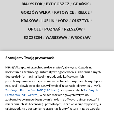
BIAŁYSTOK
/
BYDGOSZCZ
/
GDAŃSK
/
GORZÓW WLKP.
/
KATOWICE
/
KIELCE
/
KRAKÓW
/
LUBLIN
/
ŁÓDŹ
/
OLSZTYN
/
OPOLE
/
POZNAŃ
/
RZESZÓW
/
SZCZECIN
/
WARSZAWA
/
WROCŁAW
Szanujemy Twoją prywatność
Dołącz do nas:
Kliknij "Akceptuję i przechodzę do serwisu", aby wyrazić zgody na
korzystanie z technologii automatycznego śledzenia i zbierania danych,
TVP
dostęp do informacji na Twoim urządzeniu końcowym i ich
Abonament TVP
przechowywanie oraz na przetwarzanie Twoich danych osobowych przez
Regulamin TVP
nas, czyli Telewizję Polską S.A. w likwidacji (zwaną dalej również „TVP”),
Emisja w TVP
Zaufanych Partnerów z IAB* (1201 firm)
oraz pozostałych
Zaufanych
Polityka prywatności
Partnerów TVP (93 firm)
, w celach marketingowych (w tym do
Centrum informacji TVP
Moje zgody
zautomatyzowanego dopasowania reklam do Twoich zainteresowań i
mierzenia ich skuteczności) i pozostałych, które wskazujemy poniżej, a
Naziemna Telewizja Cyfrowa
Pomoc
także zgody na udostępnianie przez nas identyfikatora PPID do Google.
Sklep TVP