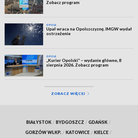
Zobacz program
OPOLE
Upał wraca na Opolszczyznę. IMGW wydał
ostrzeżenie
OPOLE
„Kurier Opolski” – wydanie główne, 8
sierpnia 2026. Zobacz program
ZOBACZ WIĘCEJ
BIAŁYSTOK
/
BYDGOSZCZ
/
GDAŃSK
/
GORZÓW WLKP.
/
KATOWICE
/
KIELCE
/