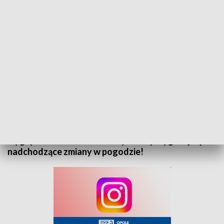
„Prognoza pogody” na 1 czerwca 2025. Zapraszamy
Zapraszamy do zapoznania się z prognozą pogody
na 1 czerwca 2025 roku. Sprawdź, jak będą
wyglądać warunki atmosferyczne i przygotuj się na
nadchodzące zmiany w pogodzie!