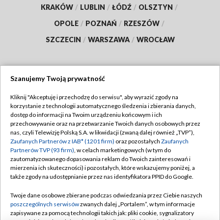
KRAKÓW
/
LUBLIN
/
ŁÓDŹ
/
OLSZTYN
/
OPOLE
/
POZNAŃ
/
RZESZÓW
/
SZCZECIN
/
WARSZAWA
/
WROCŁAW
Szanujemy Twoją prywatność
Dołącz do nas:
Kliknij "Akceptuję i przechodzę do serwisu", aby wyrazić zgody na
korzystanie z technologii automatycznego śledzenia i zbierania danych,
TVP
dostęp do informacji na Twoim urządzeniu końcowym i ich
Abonament TVP
przechowywanie oraz na przetwarzanie Twoich danych osobowych przez
Regulamin TVP
nas, czyli Telewizję Polską S.A. w likwidacji (zwaną dalej również „TVP”),
Emisja w TVP
Zaufanych Partnerów z IAB* (1201 firm)
oraz pozostałych
Zaufanych
Polityka prywatności
Partnerów TVP (93 firm)
, w celach marketingowych (w tym do
Centrum informacji TVP
Moje zgody
zautomatyzowanego dopasowania reklam do Twoich zainteresowań i
mierzenia ich skuteczności) i pozostałych, które wskazujemy poniżej, a
Naziemna Telewizja Cyfrowa
Pomoc
także zgody na udostępnianie przez nas identyfikatora PPID do Google.
Sklep TVP
Biuro reklamy
Twoje dane osobowe zbierane podczas odwiedzania przez Ciebie naszych
Rada Programowa
poszczególnych serwisów
zwanych dalej „Portalem”, w tym informacje
Kontakt
zapisywane za pomocą technologii takich jak: pliki cookie, sygnalizatory
System NOS