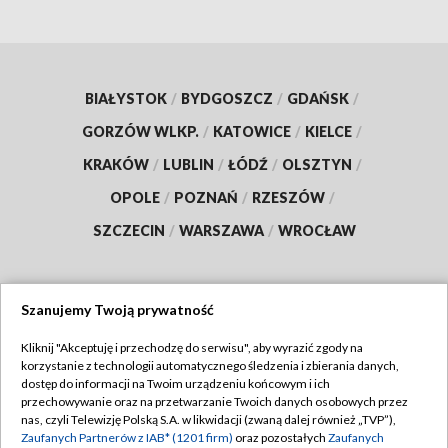
BIAŁYSTOK
/
BYDGOSZCZ
/
GDAŃSK
/
GORZÓW WLKP.
/
KATOWICE
/
KIELCE
/
KRAKÓW
/
LUBLIN
/
ŁÓDŹ
/
OLSZTYN
/
OPOLE
/
POZNAŃ
/
RZESZÓW
/
SZCZECIN
/
WARSZAWA
/
WROCŁAW
Szanujemy Twoją prywatność
Dołącz do nas:
Kliknij "Akceptuję i przechodzę do serwisu", aby wyrazić zgody na
korzystanie z technologii automatycznego śledzenia i zbierania danych,
TVP
dostęp do informacji na Twoim urządzeniu końcowym i ich
Abonament TVP
przechowywanie oraz na przetwarzanie Twoich danych osobowych przez
Regulamin TVP
nas, czyli Telewizję Polską S.A. w likwidacji (zwaną dalej również „TVP”),
Emisja w TVP
Zaufanych Partnerów z IAB* (1201 firm)
oraz pozostałych
Zaufanych
Polityka prywatności