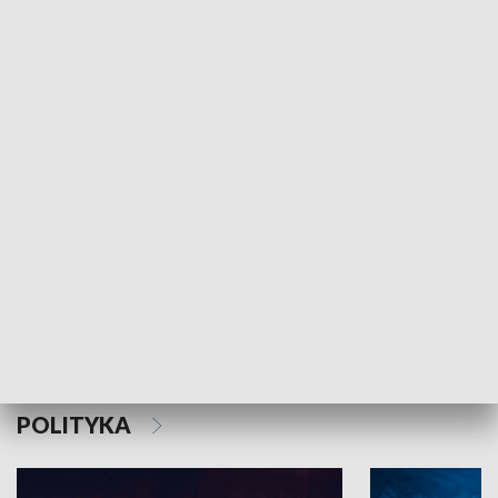
MNIEJSZOŚCI
Schlesien Journal
POLITYKA