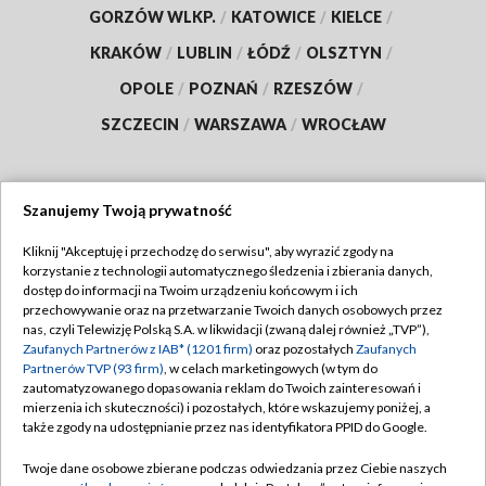
GORZÓW WLKP.
/
KATOWICE
/
KIELCE
/
KRAKÓW
/
LUBLIN
/
ŁÓDŹ
/
OLSZTYN
/
OPOLE
/
POZNAŃ
/
RZESZÓW
/
SZCZECIN
/
WARSZAWA
/
WROCŁAW
Szanujemy Twoją prywatność
Dołącz do nas:
Kliknij "Akceptuję i przechodzę do serwisu", aby wyrazić zgody na
korzystanie z technologii automatycznego śledzenia i zbierania danych,
TVP
dostęp do informacji na Twoim urządzeniu końcowym i ich
Abonament TVP
przechowywanie oraz na przetwarzanie Twoich danych osobowych przez
Regulamin TVP
nas, czyli Telewizję Polską S.A. w likwidacji (zwaną dalej również „TVP”),
Emisja w TVP
Zaufanych Partnerów z IAB* (1201 firm)
oraz pozostałych
Zaufanych
Polityka prywatności
Partnerów TVP (93 firm)
, w celach marketingowych (w tym do
Centrum informacji TVP
Moje zgody
zautomatyzowanego dopasowania reklam do Twoich zainteresowań i
mierzenia ich skuteczności) i pozostałych, które wskazujemy poniżej, a
Naziemna Telewizja Cyfrowa
Pomoc
także zgody na udostępnianie przez nas identyfikatora PPID do Google.
Sklep TVP
Biuro reklamy
Twoje dane osobowe zbierane podczas odwiedzania przez Ciebie naszych
Rada Programowa