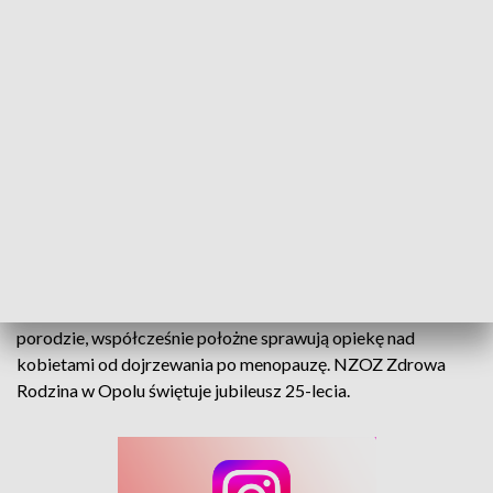
Wspierająca rola położnych. 25-lecie NZOZ Zdrowa Rodzina
Według deklaracji na jedną położną przypada kilka tysięcy
pacjentek. Dawniej akuszerki towarzyszyły tylko przy
porodzie, współcześnie położne sprawują opiekę nad
kobietami od dojrzewania po menopauzę. NZOZ Zdrowa
Rodzina w Opolu świętuje jubileusz 25-lecia.