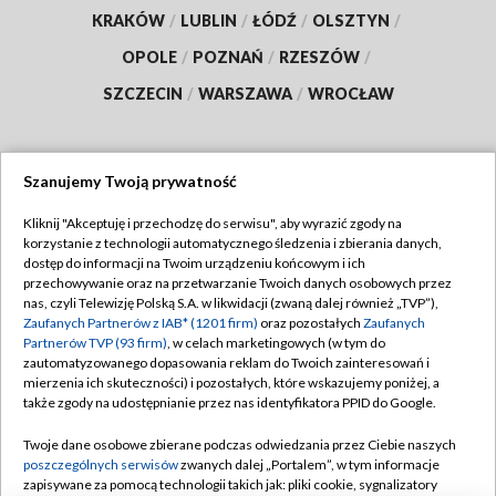
KRAKÓW
/
LUBLIN
/
ŁÓDŹ
/
OLSZTYN
/
OPOLE
/
POZNAŃ
/
RZESZÓW
/
SZCZECIN
/
WARSZAWA
/
WROCŁAW
Szanujemy Twoją prywatność
Dołącz do nas:
Kliknij "Akceptuję i przechodzę do serwisu", aby wyrazić zgody na
korzystanie z technologii automatycznego śledzenia i zbierania danych,
TVP
dostęp do informacji na Twoim urządzeniu końcowym i ich
Abonament TVP
przechowywanie oraz na przetwarzanie Twoich danych osobowych przez
Regulamin TVP
nas, czyli Telewizję Polską S.A. w likwidacji (zwaną dalej również „TVP”),
Emisja w TVP
Zaufanych Partnerów z IAB* (1201 firm)
oraz pozostałych
Zaufanych
Polityka prywatności
Partnerów TVP (93 firm)
, w celach marketingowych (w tym do
Centrum informacji TVP
Moje zgody
zautomatyzowanego dopasowania reklam do Twoich zainteresowań i
mierzenia ich skuteczności) i pozostałych, które wskazujemy poniżej, a
Naziemna Telewizja Cyfrowa
Pomoc
także zgody na udostępnianie przez nas identyfikatora PPID do Google.
Sklep TVP
Biuro reklamy
Twoje dane osobowe zbierane podczas odwiedzania przez Ciebie naszych
Rada Programowa
poszczególnych serwisów
zwanych dalej „Portalem”, w tym informacje
Kontakt
zapisywane za pomocą technologii takich jak: pliki cookie, sygnalizatory