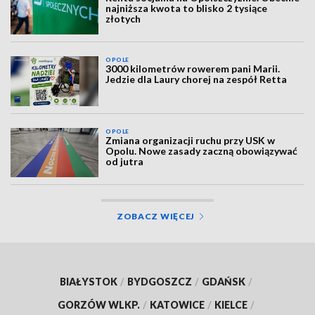
najniższa kwota to blisko 2 tysiące
złotych
OPOLE
3000 kilometrów rowerem pani Marii.
Jedzie dla Laury chorej na zespół Retta
OPOLE
Zmiana organizacji ruchu przy USK w
Opolu. Nowe zasady zaczną obowiązywać
od jutra
ZOBACZ WIĘCEJ
BIAŁYSTOK
/
BYDGOSZCZ
/
GDAŃSK
/
GORZÓW WLKP.
/
KATOWICE
/
KIELCE
/