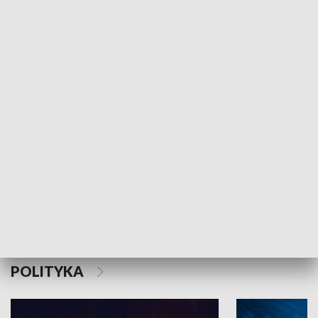
MNIEJSZOŚCI
Schlesien Journal
POLITYKA