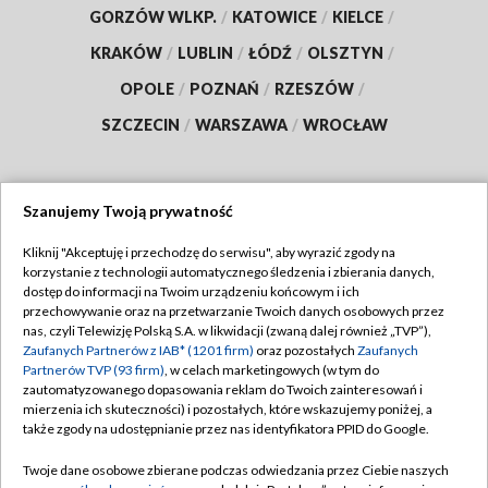
GORZÓW WLKP.
/
KATOWICE
/
KIELCE
/
KRAKÓW
/
LUBLIN
/
ŁÓDŹ
/
OLSZTYN
/
OPOLE
/
POZNAŃ
/
RZESZÓW
/
SZCZECIN
/
WARSZAWA
/
WROCŁAW
Szanujemy Twoją prywatność
Dołącz do nas:
Kliknij "Akceptuję i przechodzę do serwisu", aby wyrazić zgody na
korzystanie z technologii automatycznego śledzenia i zbierania danych,
TVP
dostęp do informacji na Twoim urządzeniu końcowym i ich
Abonament TVP
przechowywanie oraz na przetwarzanie Twoich danych osobowych przez
Regulamin TVP
nas, czyli Telewizję Polską S.A. w likwidacji (zwaną dalej również „TVP”),
Emisja w TVP
Zaufanych Partnerów z IAB* (1201 firm)
oraz pozostałych
Zaufanych
Polityka prywatności
Partnerów TVP (93 firm)
, w celach marketingowych (w tym do
Centrum informacji TVP
Moje zgody
zautomatyzowanego dopasowania reklam do Twoich zainteresowań i
mierzenia ich skuteczności) i pozostałych, które wskazujemy poniżej, a
Naziemna Telewizja Cyfrowa
Pomoc
także zgody na udostępnianie przez nas identyfikatora PPID do Google.
Sklep TVP
Biuro reklamy
Twoje dane osobowe zbierane podczas odwiedzania przez Ciebie naszych
Rada Programowa