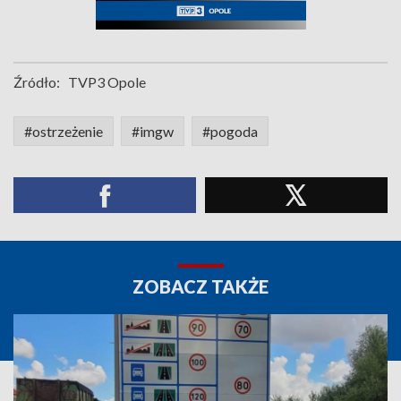
Źródło:
TVP3 Opole
#ostrzeżenie
#imgw
#pogoda
ZOBACZ TAKŻE