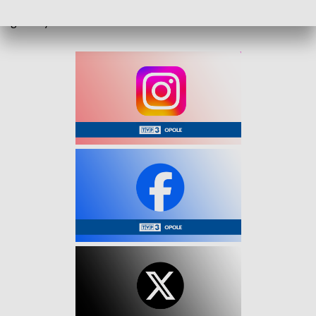
Ostrzeżenie obejmuje całe województwo. Obowiązuje od
godziny 12:00 do 19:00.