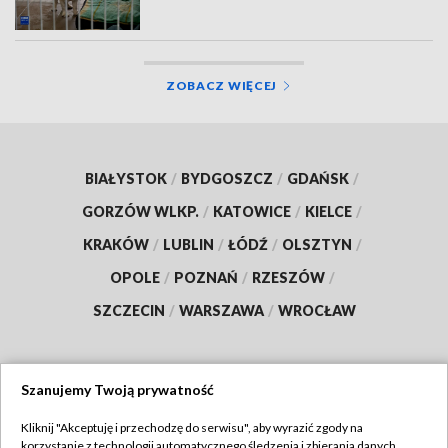
ZOBACZ WIĘCEJ
BIAŁYSTOK
/
BYDGOSZCZ
/
GDAŃSK
/
GORZÓW WLKP.
/
KATOWICE
/
KIELCE
/
KRAKÓW
/
LUBLIN
/
ŁÓDŹ
/
OLSZTYN
/
OPOLE
/
POZNAŃ
/
RZESZÓW
/
SZCZECIN
/
WARSZAWA
/
WROCŁAW
Szanujemy Twoją prywatność
Dołącz do nas:
Kliknij "Akceptuję i przechodzę do serwisu", aby wyrazić zgody na
korzystanie z technologii automatycznego śledzenia i zbierania danych,