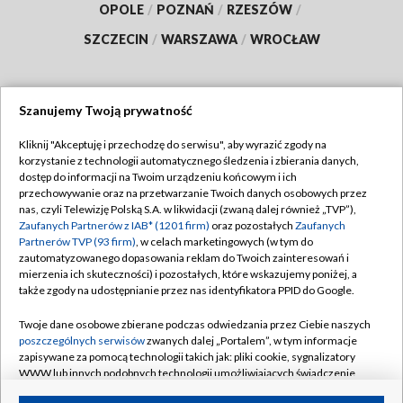
OPOLE
/
POZNAŃ
/
RZESZÓW
/
SZCZECIN
/
WARSZAWA
/
WROCŁAW
Szanujemy Twoją prywatność
Dołącz do nas:
Kliknij "Akceptuję i przechodzę do serwisu", aby wyrazić zgody na
korzystanie z technologii automatycznego śledzenia i zbierania danych,
TVP
dostęp do informacji na Twoim urządzeniu końcowym i ich
Abonament TVP
przechowywanie oraz na przetwarzanie Twoich danych osobowych przez
Regulamin TVP
nas, czyli Telewizję Polską S.A. w likwidacji (zwaną dalej również „TVP”),
Emisja w TVP
Zaufanych Partnerów z IAB* (1201 firm)
oraz pozostałych
Zaufanych
Polityka prywatności
Partnerów TVP (93 firm)
, w celach marketingowych (w tym do
Centrum informacji TVP
Moje zgody
zautomatyzowanego dopasowania reklam do Twoich zainteresowań i
mierzenia ich skuteczności) i pozostałych, które wskazujemy poniżej, a
Naziemna Telewizja Cyfrowa
Pomoc
także zgody na udostępnianie przez nas identyfikatora PPID do Google.
Sklep TVP
Biuro reklamy
Twoje dane osobowe zbierane podczas odwiedzania przez Ciebie naszych
Rada Programowa
poszczególnych serwisów
zwanych dalej „Portalem”, w tym informacje
Kontakt
zapisywane za pomocą technologii takich jak: pliki cookie, sygnalizatory
System NOS
WWW lub innych podobnych technologii umożliwiających świadczenie
dopasowanych i bezpiecznych usług, personalizację treści oraz reklam,
Informacje o nadawcy
Kanały