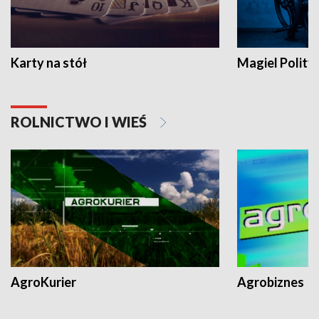
Karty na stół
Magiel Polity
ROLNICTWO I WIEŚ
AgroKurier
Agrobiznes