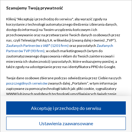
Szanujemy Twoją prywatność
Dołącz do nas:
Kliknij "Akceptuję i przechodzę do serwisu", aby wyrazić zgody na
korzystanie z technologii automatycznego śledzenia i zbierania danych,
TVP
dostęp do informacji na Twoim urządzeniu końcowym i ich
Abonament TVP
przechowywanie oraz na przetwarzanie Twoich danych osobowych przez
Regulamin TVP
nas, czyli Telewizję Polską S.A. w likwidacji (zwaną dalej również „TVP”),
Emisja w TVP
Zaufanych Partnerów z IAB* (1201 firm)
oraz pozostałych
Zaufanych
Polityka prywatności
Partnerów TVP (93 firm)
, w celach marketingowych (w tym do
Centrum informacji TVP
Moje zgody
zautomatyzowanego dopasowania reklam do Twoich zainteresowań i
mierzenia ich skuteczności) i pozostałych, które wskazujemy poniżej, a
Naziemna Telewizja Cyfrowa
Pomoc
także zgody na udostępnianie przez nas identyfikatora PPID do Google.
Sklep TVP
Biuro reklamy
Twoje dane osobowe zbierane podczas odwiedzania przez Ciebie naszych
Rada Programowa
poszczególnych serwisów
zwanych dalej „Portalem”, w tym informacje
Kontakt
zapisywane za pomocą technologii takich jak: pliki cookie, sygnalizatory
System NOS
WWW lub innych podobnych technologii umożliwiających świadczenie
dopasowanych i bezpiecznych usług, personalizację treści oraz reklam,
Informacje o nadawcy
Kanały
udostępnianie funkcji mediów społecznościowych oraz analizowanie
Akceptuję i przechodzę do serwisu
ruchu w Internecie.
Program dla prasy
©2026 Telewizja Polska S.A. w likwidacji
Biuro Reklamy
Twoje dane osobowe zbierane podczas odwiedzania przez Ciebie
Ustawienia zaawansowane
poszczególnych serwisów
na Portalu, takie jak adresy IP, identyfikatory
Ogłoszenie przetargowe
Twoich urządzeń końcowych i identyfikatory plików cookie, informacje o