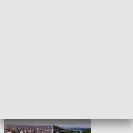
KULTURA I SZTUKA
Wejściówka
Zakładka
MNIEJSZOŚCI